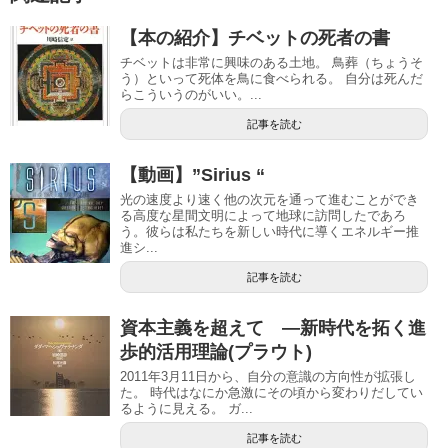
【本の紹介】チベットの死者の書
チベットは非常に興味のある土地。 鳥葬（ちょうそ
う）といって死体を鳥に食べられる。 自分は死んだ
らこういうのがいい。...
記事を読む
【動画】”Sirius “
光の速度より速く他の次元を通って進むことができ
る高度な星間文明によって地球に訪問したであろ
う。彼らは私たちを新しい時代に導くエネルギー推
進シ...
記事を読む
資本主義を超えて ―新時代を拓く進
歩的活用理論(プラウト)
2011年3月11日から、自分の意識の方向性が拡張し
た。 時代はなにか急激にその頃から変わりだしてい
るように見える。 ガ...
記事を読む