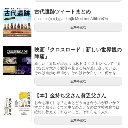
古代遺跡ツイートまとめ
(function(b,c,f,g,a,d,e){b.MoshimoAffiliateObj...
記事を読む
映画『クロスロード：新しい世界観の
陣痛』
新しい世界観が現れつつある ネクストレベルで世界
はなにか大きく変容を見せる時が差し迫っている。
それは進歩か衰退か。それはわからない。何かを...
記事を読む
【本】金持ち父さん貧乏父さん
お金を稼ぐには？お金とどう向き合うのが良いか？
すごく知りたくて大事なのことなのに学校教育では
絶対に教えてくれないこと。それらを２人の...
記事を読む