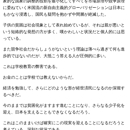
家的な国家の調整的役割を最小化してすべてを市場原理や競争原理
に委ねていく米国流の新自由主義的グローバリゼーションは日本に
もかなり浸透し、国民も疑問を抱かず中間層が絶滅した。
子供の貧困は社会現象として表れ始めているが、それは親が悪いと
いう短絡的な発想の方が多く、嘆かわしいと状況だと個人的には思
っている。
また競争社会だからしょうがないという理論は薄ぺら過ぎて何も進
歩的ではないのだが、大抵こう答える人が圧倒的に多い。
これは学校教育の弊害である。
お金のことは学校では教えないからだ。
経済を勉強して、さらにどのような形が経世済民になるのか深堀す
るべきだ。
今のままでは貧困化がますます進むことになり、さらなる少子化を
迎え、日本を支えることもできなくなるだろう。
これはこのままいけば確実にこの現実を迎えることになるだろうと
考えている。深刻な状況である。