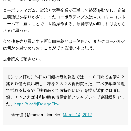
コーポラティズム、政治と大手企業が圧着して経済を動かし、企業
主義論理を振りかざす。またコーポラティズムはマスコミをコント
ロール下に置くことで、世論操作する。原発事故の時これはあから
さまに思った。
金で魂を売り買いする新自由主義とは一体何か、またグローバルと
は何かを見つめなおすことができる凄い本と思う。
是非読んで頂きたい。
【シャブ打ち】昨日の日銀の毎旬報告では、１０日間で国債を２
兆６０億円買い増し、株を３３２８億円買った。アベ友学園問題
で揺れる状況で「株価高くて気持ちいい」を繰り返すクロダ日
銀。そういえば甘利の時も清原逮捕とジャブジャブ金融緩和でし
た。
https://t.co/bjDeMqoPhw
— 金子勝 (@masaru_kaneko)
March 14, 2017