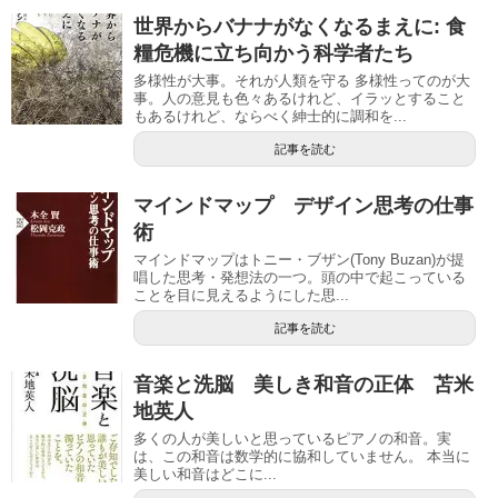
世界からバナナがなくなるまえに: 食
糧危機に立ち向かう科学者たち
多様性が大事。それが人類を守る 多様性ってのが大
事。人の意見も色々あるけれど、イラッとすること
もあるけれど、ならべく紳士的に調和を...
記事を読む
マインドマップ デザイン思考の仕事
術
マインドマップはトニー・ブザン(Tony Buzan)が提
唱した思考・発想法の一つ。頭の中で起こっている
ことを目に見えるようにした思...
記事を読む
音楽と洗脳 美しき和音の正体 苫米
地英人
多くの人が美しいと思っているピアノの和音。実
は、この和音は数学的に協和していません。 本当に
美しい和音はどこに...