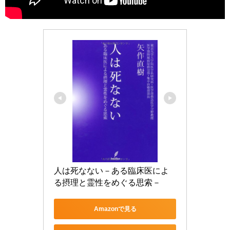
人は死なない－ある臨床医によ
る摂理と霊性をめぐる思索－
Amazonで見る