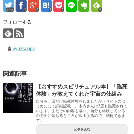
error
0
0
0
フォローする
vybzscope
関連記事
【おすすめスピリチュアル本】「臨死
体験」が教えてくれた宇宙の仕組み
自分も一回だけ臨死体験をしましたが（サイトのは
じめににて詳細記載）、木内さんは3度も臨死されて
います。またその内容も凄い。自分も体験している
ので腑に落ちるところが沢山あるので、納得できま
す。
記事を読む