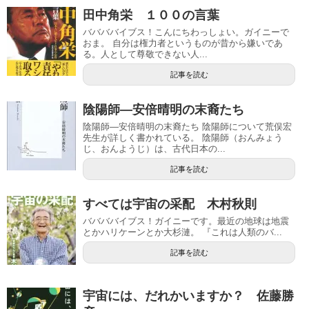
田中角栄 １００の言葉
ババババイブス！こんにちわっしょい。ガイニーで
おま。 自分は権力者というものが昔から嫌いであ
る。人として尊敬できない人...
記事を読む
陰陽師―安倍晴明の末裔たち
陰陽師―安倍晴明の末裔たち 陰陽師について荒俣宏
先生が詳しく書かれている。 陰陽師（おんみょう
じ、おんようじ）は、古代日本の...
記事を読む
すべては宇宙の采配 木村秋則
ババババイブス！ガイニーです。最近の地球は地震
とかハリケーンとか大杉漣。 『これは人類のバ...
記事を読む
宇宙には、だれかいますか？ 佐藤勝