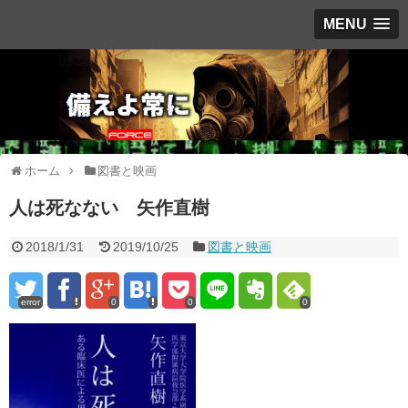
MENU
ホーム
図書と映画
人は死なない 矢作直樹
2018/1/31
2019/10/25
図書と映画
error
0
0
0