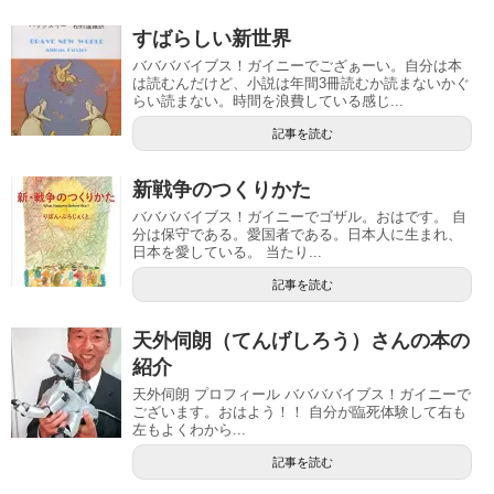
すばらしい新世界
ババババイブス！ガイニーでござぁーい。自分は本
は読むんだけど、小説は年間3冊読むか読まないかぐ
らい読まない。時間を浪費している感じ...
記事を読む
新戦争のつくりかた
ババババイブス！ガイニーでゴザル。おはです。 自
分は保守である。愛国者である。日本人に生まれ、
日本を愛している。 当たり...
記事を読む
天外伺朗（てんげしろう）さんの本の
紹介
天外伺朗 プロフィール ババババイブス！ガイニーで
ございます。おはよう！！ 自分が臨死体験して右も
左もよくわから...
記事を読む