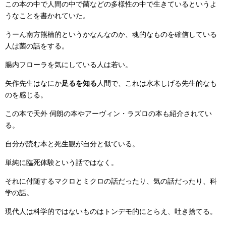
この本の中で人間の中で菌などの多様性の中で生きているというよ
うなことを書かれていた。
うーん南方熊楠的というかなんなのか、魂的なものを確信している
人は菌の話をする。
腸内フローラを気にしている人は若い。
矢作先生はなにか
足るを知る
人間で、これは水木しげる先生的なも
のを感じる。
この本で天外 伺朗の本やアーヴィン・ラズロの本も紹介されてい
る。
自分が読む本と死生観が自分と似ている。
単純に臨死体験という話ではなく。
それに付随するマクロとミクロの話だったり、気の話だったり、科
学の話。
現代人は科学的ではないものはトンデモ的にとらえ、吐き捨てる。