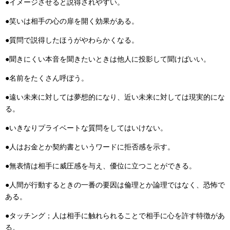
●イメージさせると説得されやすい。
●笑いは相手の心の扉を開く効果がある。
●質問で説得したほうがやわらかくなる。
●聞きにくい本音を聞きたいときは他人に投影して聞けばいい。
●名前をたくさん呼ぼう。
●遠い未来に対しては夢想的になり、近い未来に対しては現実的にな
る。
●いきなりプライベートな質問をしてはいけない。
●人はお金とか契約書というワードに拒否感を示す。
●無表情は相手に威圧感を与え、優位に立つことができる。
●人間が行動するときの一番の要因は倫理とか論理ではなく、恐怖で
ある。
●タッチング；人は相手に触れられることで相手に心を許す特徴があ
る。