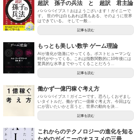
超訳 孫子の兵法 と 超訳 君主論
ババババイブス！おはようございます！ガイニーで
す。 世の中は白もあれば黒もある、そのように世界
はできている。 そして一般...
記事を読む
もっとも美しい数学 ゲーム理論
AIが進化が急激にやってくる。ポストヒューマンな
時代がやってくる。これは指数関数的に10年後には
驚異的な水準までやってくることだろう...
記事を読む
働かず一億円稼ぐ考え方
ババババイブス！ガイニーです。恐ろしくおぞまし
いタイトルだ。働かずに一億稼ぐ考え方。今回はな
にが言いたいかと言うと、世界の動向を決...
記事を読む
これからのテクノロジーの進化を知る
ためのガイニーのオススメの三冊