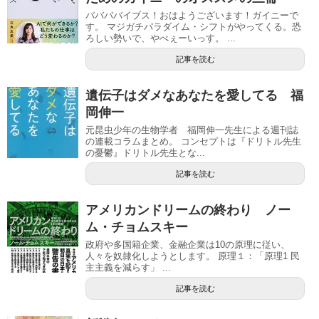
ババババイブス！おはようございます！ガイニーで
す。 マジガチパラダイム・シフトがやってくる。恐
ろしい勢いで、やべぇーいっす。 ...
記事を読む
遺伝子はダメなあなたを愛してる 福
岡伸一
元昆虫少年の生物学者 福岡伸一先生による週刊誌
の連載コラムまとめ。 コンセプトは『ドリトル先生
の憂鬱』ドリトル先生とな...
記事を読む
アメリカンドリームの終わり ノー
ム・チョムスキー
政府や多国籍企業、金融企業は10の原理に従い、
人々を奴隷化しようとします。 原理１：「原理1 民
主主義を減らす」 ...
記事を読む