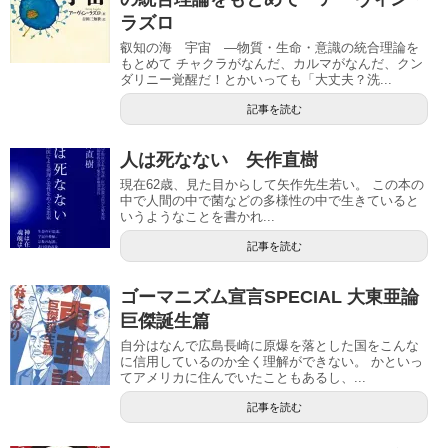
ラズロ
叡知の海 宇宙 ―物質・生命・意識の統合理論を
もとめて チャクラがなんだ、カルマがなんだ、クン
ダリニー覚醒だ！とかいっても「大丈夫？洗...
記事を読む
人は死なない 矢作直樹
現在62歳、見た目からして矢作先生若い。 この本の
中で人間の中で菌などの多様性の中で生きていると
いうようなことを書かれ...
記事を読む
ゴーマニズム宣言SPECIAL 大東亜論
巨傑誕生篇
自分はなんで広島長崎に原爆を落とした国をこんな
に信用しているのか全く理解ができない。 かといっ
てアメリカに住んでいたこともあるし、...
記事を読む