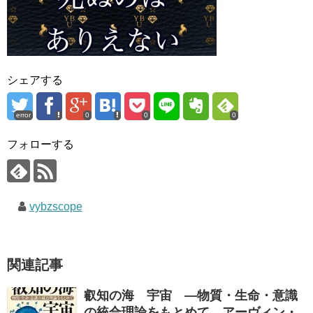
シェアする
error
0
0
0
フォローする
vybzscope
関連記事
叡知の海 宇宙 ―物質・生命・意識
の統合理論をもとめて アーヴィン・