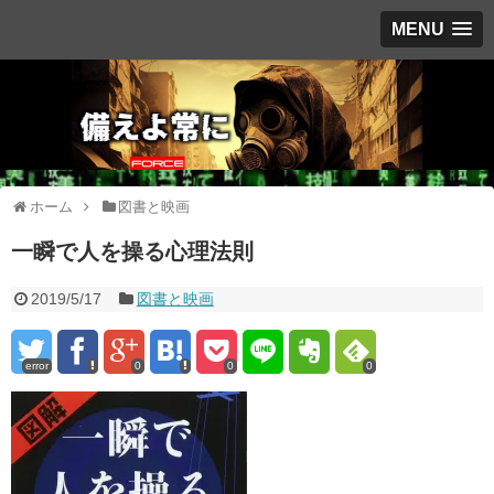
MENU
ホーム
図書と映画
一瞬で人を操る心理法則
2019/5/17
図書と映画
error
0
0
0