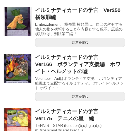
イルミナティカードの予言 Ver250
横領罪編
Embezzlement 横領罪 横領罪は、自己の占有する
他人の物を横領することを内容とする犯罪。広義の
横領罪は、刑法第二編「...
記事を読む
イルミナティカードの予言
Ver166 ボランティア支援編 ホワ
イト・ヘルメットの嘘
Volunteer Aidはボランティア支援。 ボランティア
組織まで支配するイルミナティ。 ホワイトヘルメッ
ト ホワイト・...
記事を読む
イルミナティカードの予言
Ver175 テニスの星 編
TENNIS STAR (function(b,c,f,g,a,d,e)
{b.MoshimoAffiliateObject=a...