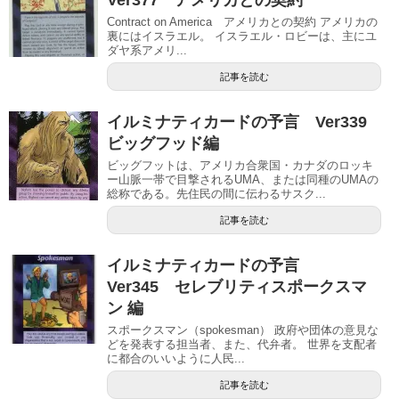
Ver377 アメリカとの契約
Contract on America アメリカとの契約 アメリカの
裏にはイスラエル。 イスラエル・ロビーは、主にユ
ダヤ系アメリ...
記事を読む
イルミナティカードの予言 Ver339
ビッグフッド編
ビッグフットは、アメリカ合衆国・カナダのロッキ
ー山脈一帯で目撃されるUMA、または同種のUMAの
総称である。先住民の間に伝わるサスク...
記事を読む
イルミナティカードの予言
Ver345 セレブリティスポークスマ
ン 編
スポークスマン（spokesman） 政府や団体の意見な
どを発表する担当者、また、代弁者。 世界を支配者
に都合のいいように人民...
記事を読む