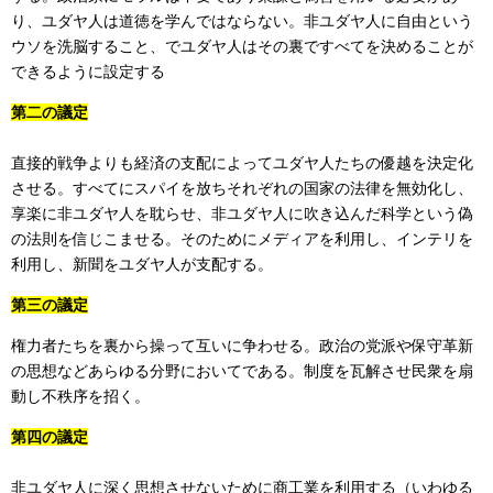
り、ユダヤ人は道徳を学んではならない。非ユダヤ人に自由という
ウソを洗脳すること、でユダヤ人はその裏ですべてを決めることが
できるように設定する
第二の議定
直接的戦争よりも経済の支配によってユダヤ人たちの優越を決定化
させる。すべてにスパイを放ちそれぞれの国家の法律を無効化し、
享楽に非ユダヤ人を耽らせ、非ユダヤ人に吹き込んだ科学という偽
の法則を信じこませる。そのためにメディアを利用し、インテリを
利用し、新聞をユダヤ人が支配する。
第三の議定
権力者たちを裏から操って互いに争わせる。政治の党派や保守革新
の思想などあらゆる分野においてである。制度を瓦解させ民衆を扇
動し不秩序を招く。
第四の議定
非ユダヤ人に深く思想させないために商工業を利用する（いわゆる