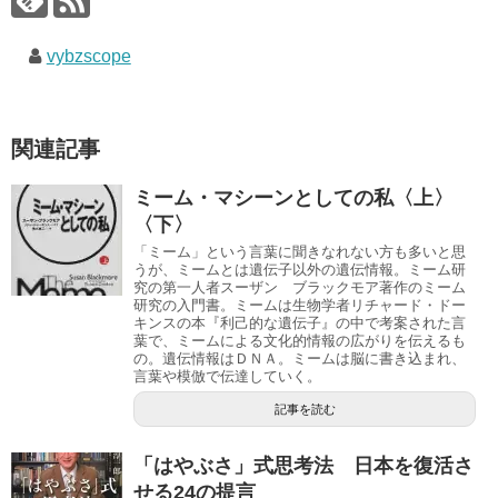
vybzscope
関連記事
ミーム・マシーンとしての私〈上〉
〈下〉
「ミーム」という言葉に聞きなれない方も多いと思
うが、ミームとは遺伝子以外の遺伝情報。ミーム研
究の第一人者スーザン ブラックモア著作のミーム
研究の入門書。ミームは生物学者リチャード・ドー
キンスの本『利己的な遺伝子』の中で考案された言
葉で、ミームによる文化的情報の広がりを伝えるも
の。遺伝情報はＤＮＡ。ミームは脳に書き込まれ、
言葉や模倣で伝達していく。
記事を読む
「はやぶさ」式思考法 日本を復活さ
せる24の提言