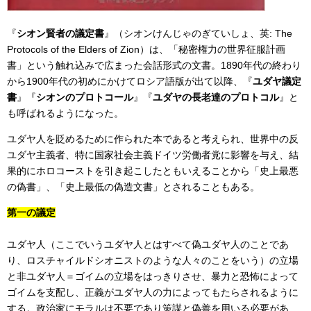
『
シオン賢者の議定書
』（シオンけんじゃのぎていしょ、英:
The
Protocols of the Elders of Zion
）は、「秘密権力の世界征服計画
書」という触れ込みで広まった会話形式の文書。1890年代の終わり
から1900年代の初めにかけてロシア語版が出て以降、『
ユダヤ議定
書
』『
シオンのプロトコール
』『
ユダヤの長老達のプロトコル
』と
も呼ばれるようになった。
ユダヤ人を貶めるために作られた本であると考えられ、世界中の反
ユダヤ主義者、特に国家社会主義ドイツ労働者党に影響を与え、結
果的にホロコーストを引き起こしたともいえることから「史上最悪
の偽書」、「史上最低の偽造文書」とされることもある。
第一の議定
ユダヤ人（ここでいうユダヤ人とはすべて偽ユダヤ人のことであ
り、ロスチャイルドシオニストのような人々のことをいう）の立場
と非ユダヤ人＝ゴイムの立場をはっきりさせ、暴力と恐怖によって
ゴイムを支配し、正義がユダヤ人の力によってもたらされるように
する。政治家にモラルは不要であり策謀と偽善を用いる必要があ