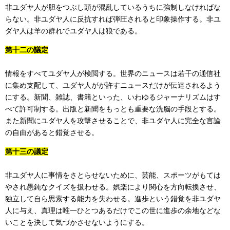
非ユダヤ人が胆をつぶし頭が混乱しているうちに強制しなければな
らない。非ユダヤ人に反抗すれば弾圧されると印象操作する。非ユ
ダヤ人は羊の群れでユダヤ人は狼である。
第十二の議定
情報をすべてユダヤ人が検閲する。世界のニュースは若干の通信社
に集め支配して、ユダヤ人がが許すニュースだけが伝達されるよう
にする。新聞、雑誌、書籍といった、いわゆるジャーナリズムはす
べて許可制する。出版と新聞をもっとも重要な洗脳の手段とする。
また新聞にユダヤ人を攻撃させることで、非ユダヤ人に完全な言論
の自由があると錯覚させる。
第十三の議定
非ユダヤ人に事情をさとらせないために、芸能、スポーツがもては
やされ愚鈍なクイズを扱わせる。娯楽により関心を方向転換させ、
独立して自ら思索する能力を失わせる。進歩という錯覚を非ユダヤ
人に与え、真理は唯一ひとつあるだけでこの世に進歩の余地などな
いことを決して気づかさせないようにする。