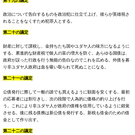
第十九の議定
政治について告白するものを政治犯に仕立て上げ、彼らが英雄視さ
れることをなくすため犯罪人とする。
第二十の議定
財産に対して課税し、金持ちたち国やユダヤ人の味方になるように
する。累進的な財産税で個人の富の増大を防ぐ。あらゆる国債は、
政府が誤った行政を行う無能の告白なのでこれを広める。外債を募
り非ユダヤ人政府は血を吸い取られて死ぬことになる。
第二十一の議定
公債発行に際して一般の誰でも買えるように額面を安くする。最初
の応募者には割引きし、次の段階で人為的に価格の釣り上げを行
う。これにより非ユダヤ人が政府の債権を信用しているように錯覚
させる。後に残る債務は新公債を発行する。新税も借金のための借
金として作り出す。
第二十二の議定