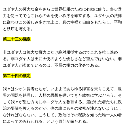
ユダヤ人の莫大な金をさらに世界征服のために有効に使う。多少暴
力を使ってでもこれらの金を使い秩序を確立する。ユダヤ人の法律
に従わせこの苦しみ多き地上に、真の幸福と自由をもたらし、平和
と秩序を与える。
第二十三の議定
非ユダヤ人は強大な権力にだけ絶対服従するのでこれを推し進め
る。非ユダヤ人は王に天使のような優しさなど望んではいない。非
ユダヤ人が求めているのは、不屈の権力の化身である。
第二十四の議定
我々はシオン賢者たちが、いままであらゆる障害を乗りこえて、世
界の問題を処理し、人類の思想を導いてきた故智に学ぶだろう。そ
して我々が望む方向に非ユダヤ人を教育する。選ばれた者たちに政
治の要諦を教えるのだが、他の誰にもその秘密が洩れないようにし
なければならない。こうして、政治はその秘訣を知った唯一人の者
によってのみ行われる、という原則が保たれる。