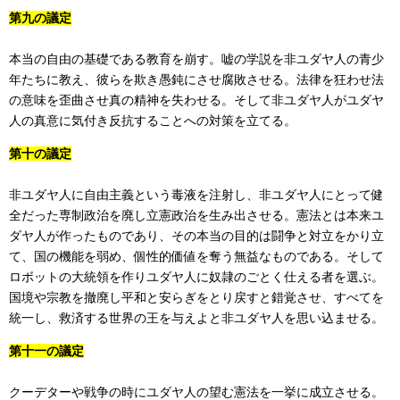
第九の議定
本当の自由の基礎である教育を崩す。嘘の学説を非ユダヤ人の青少
年たちに教え、彼らを欺き愚鈍にさせ腐敗させる。法律を狂わせ法
の意味を歪曲させ真の精神を失わせる。そして非ユダヤ人がユダヤ
人の真意に気付き反抗することへの対策を立てる。
第十の議定
非ユダヤ人に自由主義という毒液を注射し、非ユダヤ人にとって健
全だった専制政治を廃し立憲政治を生み出させる。憲法とは本来ユ
ダヤ人が作ったものであり、その本当の目的は闘争と対立をかり立
て、国の機能を弱め、個性的価値を奪う無益なものである。そして
ロボットの大統領を作りユダヤ人に奴隷のごとく仕える者を選ぶ。
国境や宗教を撤廃し平和と安らぎをとり戻すと錯覚させ、すべてを
統一し、救済する世界の王を与えよと非ユダヤ人を思い込ませる。
第十一の議定
クーデターや戦争の時にユダヤ人の望む憲法を一挙に成立させる。