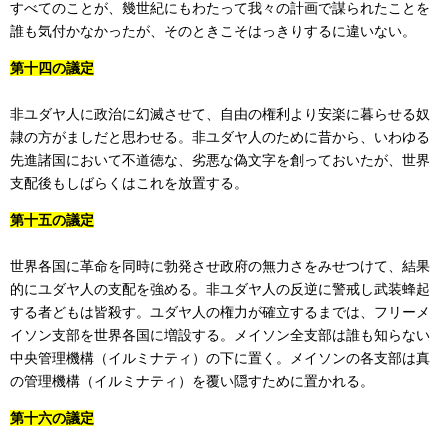
すべてのことが、幾世紀にもわたって我々の計画で謀られたことを
誰も気付かなかったが、そのときこそはっきりするに違いない。
第十四の議定
非ユダヤ人に政治に幻滅させて、自由の権利より安楽に暮らせる奴
隷の方がましだと思わせる。非ユダヤ人のために昔から、いわゆる
先進諸国において不道徳な、劣悪な偽文字を創っておいたが、世界
支配後もしばらくはこれを放置する。
第十五の議定
世界各国に革命を同時に勃発させ政府の無力さをみせつけて、結果
的にユダヤ人の支配を強める。非ユダヤ人の反逆に警戒し武装蜂起
する者どもは皆殺す。ユダヤ人の権力が確立するまでは、フリーメ
イソン支部を世界各国に増設する。メイソン全支部は誰も知らない
中央管理機構（イルミナティ）の下に置く。メイソンの各支部は真
の管理機構（イルミナティ）を覆い隠すために置かれる。
第十六の議定