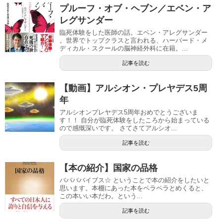
プルーフ・オブ・ヘブン／エベン・ア
レグサンダー
臨死体験をした医師の話。エベン・アレグサンダー
。世界でトップクラスと言われる、ハーバード・メ
ディカル・スクールの脳神経外科に在籍。...
記事を読む
【動画】アルシオン・プレヤデス5周
年
アルシオンプレヤデス5周年おめでとうございま
す！！ 自分が臨死体験をしたころから始まっている
ので感慨深いです。 さてさてアルシオ...
記事を読む
【本の紹介】国家の品格
ババババイブス☆ ということで本の紹介をしたいと
思います。本棚にあった本をペラペラとめくると、
この本いい本だわ。という...
記事を読む