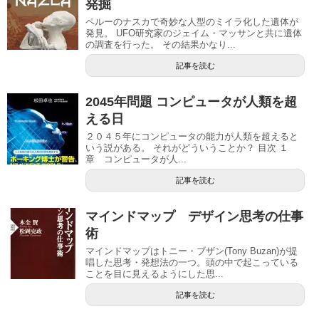
発掘
ペルーのナスカで奇妙な人型のミイラ化した遺体が
発見。 UFO研究家のジェイム・マッサンと共に遺体
の調査を行った。 その結果かなり...
記事を読む
2045年問題 コンピュータが人類を超
える日
２０４５年にコンピュータの能力が人類を超えると
いう説がある。 それがどういうことか？ 目次 １
章 コンピュータが人...
記事を読む
マインドマップ デザイン思考の仕事
術
マインドマップはトニー・ブザン(Tony Buzan)が提
唱した思考・発想法の一つ。頭の中で起こっている
ことを目に見えるようにした思...
記事を読む