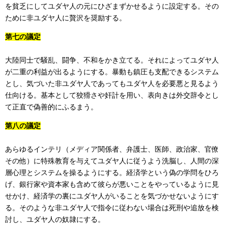
を貧乏にしてユダヤ人の元にひざまずかせるように設定する。その
ために非ユダヤ人に贅沢を奨励する。
第七の議定
大陸同士で騒乱、闘争、不和をかき立てる。それによってユダヤ人
が二重の利益が出るようにする。暴動も鎮圧も支配できるシステム
とし、気づいた非ユダヤ人であってもユダヤ人を必要悪と見るよう
仕向ける。基本として狡猾さや奸計を用い、表向きは外交辞令とし
て正直で偽善的にふるまう。
第八の議定
あらゆるインテリ（メディア関係者、弁護士、医師、政治家、官僚
その他）に特殊教育を与えてユダヤ人に従うよう洗脳し、人間の深
層心理とシステムを操るようにする。経済学という偽の学問をひろ
げ、銀行家や資本家も含めて彼らが悪いことをやっているように見
せかけ、経済学の裏にユダヤ人がいることを気づかせないようにす
る。そのような非ユダヤ人で指令に従わない場合は死刑や追放を検
討し、ユダヤ人の奴隷にする。