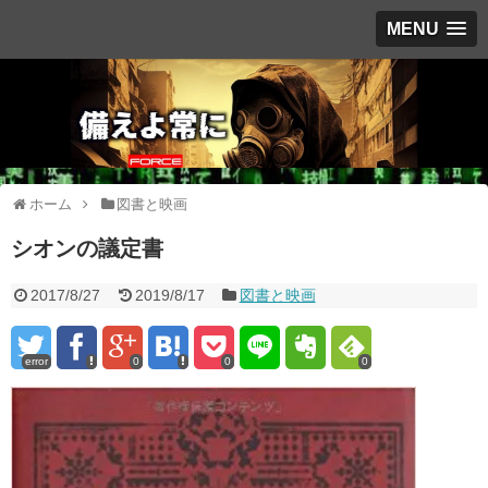
MENU
ホーム
図書と映画
シオンの議定書
2017/8/27
2019/8/17
図書と映画
error
0
0
0