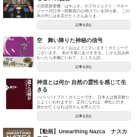
小惑星探査機「はやぶさ」のプロジェクト・マネー
ジャー川口淳一郎教授の心掛けている24カ条。 この
本の中には名言がたくさんありま...
記事を読む
空 舞い降りた神秘の信号
ババババイブス！おはようございます！ガイニーで
ございます。 本が大量にありすぎる。しかも読み終
わったら本棚にいれて、たくさん読...
記事を読む
神道とは何か 自然の霊性を感じて生
きる
ババババイブス！ガイニーです。 日本人は無宗教だ
とよくいわれますが、正月になれば、神社に行き、
誰かが亡くなれば坊さんを呼んだり...
記事を読む
【動画】Unearthing Nazca ナスカ