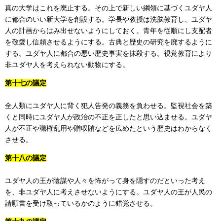
真の大学はこれを廃止する。その上で新しい綱領に基づくユダヤ人
に都合のいい新大学を創設する。学長や教授は洗脳教育し、ユダヤ
人の計画からはみ出せないようにしておく。青年を従順にし支配者
を敬愛し信頼させるようにする。古典と歴史の研究を廃するように
する。ユダヤ人に都合の悪い歴史事実を抹殺する。視覚教育により
非ユダヤ人を考えられない動物にする。
第十七の議定
全人類にユダヤ人に背く犯人告発の義務を負わせる。監視社会を築
くと同時にユダヤ人が政治の不正を正したと思い込ませる。ユダヤ
人が不正や職権乱用や贈収賄などを広めたという歴史はわからなく
させる。
第十八の議定
ユダヤ人の王が陰謀や人々を怖がって身を隠すのだといった考え
を、非ユダヤ人に考えさせないようにする。ユダヤ人の王が人民の
請願書を受け取っているかのように錯覚させる。