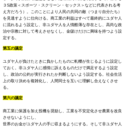
３S政策＜スポーツ・スクリーン・セックス＞などに代表される考
え方だろう）。このことにより人民の共同の敵（つまり自分たち）
を見逃すように仕向ける。商工業の利益はすべて最終的にユダヤ人
に流れるよう設定し、非ユダヤ人を人情酷薄な存在とし、高尚な政
治や宗教に対して考えさせなくし、金儲けだけに興味を持つよう設
定する。
第五の議定
ユダヤ人が負けたときに負かしたものに軋轢が生じるように設定し
ておく。非ユダヤ人に感情に訴えるものだけで満足するよう設定
し、政治の公約が実行されたか判断しないよう設定する。社会生活
上の取り決めを複雑化し、人間同士を互いに理解し合えなくさせ
る。
第六の議定
商工業に保護を加え投機を奨励し、工業を不安定化させ農業を改良
させないようにし、
世界のお金がユダヤ人の手に収まるようにする。そして非ユダヤ人