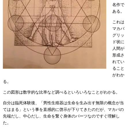
名作で
ある。
これは
マカバ
グリッ
ド状に
人間が
形成さ
れてい
ること
がわか
る。
この図形は数学的な比率など調べるといろいろなことがわかる。
自分は臨死体験後、「男性生殖器は生命を生み出す無限の概念が当
てはまる」という事を直感的に啓示が下りてきたのだが、マカバの
先端だし、中心だし、生命を繋ぐ身体のパーツなのですぐ理解し
た。