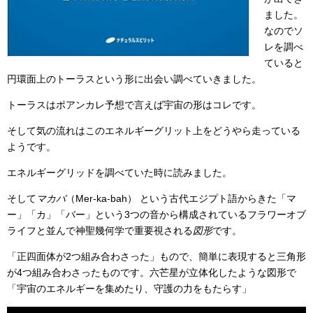
ました。
なのでソ
レを調べ
ていると
円環面上のトーラスという形に出会い調べていきました。
トーラスはポアンカレ予想で言えば宇宙の形はコレです。
そして気の流れはこのエネルギーグリット上をどうやら走っている
ようです。
エネルギーグリッドを調べていた時に読みました。
そして
マカバ
（Mer-ka-bah） という古代エジプト語からきた「マ
ー」「カ」「バー」という3つの音から構成されているフラワーオブ
ライフと並んで神聖幾何学で重要視される
図形
です。
「正四面体が2つ組み合わさった」もので、簡単に表現すると三角形
が4つ組み合わさったものです。六芒星が立体化したような図形で
「宇宙のエネルギーを集めたり、守護の力をもたらす」