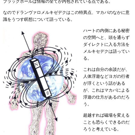
ブラックホールは情報の全てが内包されている点である。
なのでドランヴァロメルキゼデクはこの特異点、マカバのなかに意
識をうつす瞑想について語っている。
ハートの内側にある秘密
の空間へと、頭を通らず
ダイレクトに入る方法を
メルキセデクは語ってい
る。
これは自分の余談だが、
人体浮遊などヨガの行者
が浮くという話がある
が、これはマカバによる
浮遊の仕方があるのだろ
う。
超越すれば磁場を変える
ことも恐らくできるのだ
ろうと考えている。