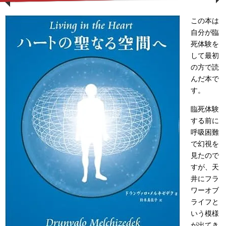
この本は
自分が臨
死体験を
して最初
の方で読
んだ本で
す。
臨死体験
する前に
呼吸困難
で幻視を
見たので
すが、天
井にフラ
ワーオブ
ライフと
いう模様
が出てき