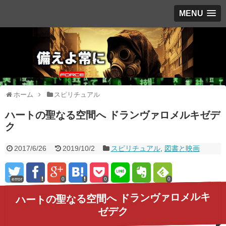
MENU
ホーム
スピリチュアル
ハートの聖なる空間へ ドランヴァロメルキゼデ
ク
2017/6/26
2019/10/2
スピリチュアル
,
図書と映画
error
0
0
0
ハートの聖なる空間へ ドランヴァロメルキ
ゼデク