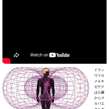
ドラン
ヴァロ
メルキ
ゼデク
は心臓
からマ
カバエ
ネルギ