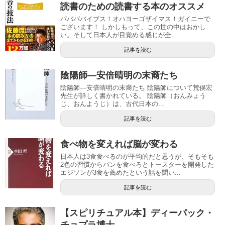
読書のための読書する本のオススメ
ババババイブス！オハヨーゴザイマス！ガイニーで
ございます！ しかしもって、この世の中はおかし
い。そして日本人が目覚める感じが全...
記事を読む
陰陽師―安倍晴明の末裔たち
陰陽師―安倍晴明の末裔たち 陰陽師について荒俣宏
先生が詳しく書かれている。 陰陽師（おんみょう
じ、おんようじ）は、古代日本の...
記事を読む
食べ物を変えれば脳が変わる
日本人は3食食べるのが平均的だと思うが、そもそも
2色の習慣からパンを食べろとトースターを開発した
エジソンが3食を薦めたという話を聞い...
記事を読む
【スピリチュアル本】ディーパック・