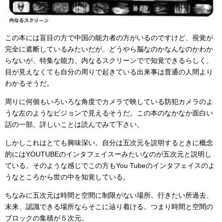
この本には盲目の方で中国の能力者の方がいるのですけど、視覚が
完全に遮断しているみたいだが、どうやら脳なのかなんなのかわか
らないが、特集な能力、内なるスクリーンでで知覚できるらしく、
目が見えなくても自分の周りで起きている出来事は普通の人間より
わかるそうだ。
周りに何個もいろいろな角度でカメラで映している防犯カメラのよ
うな左のようなビジョンで見えるそうだ。この本のなかなか面白い
話の一部。詳しいことは読んでみて下さい。
しかしこれはとても興味深い。自分は五次元を説明するときに概念
的にはYOUTUBEのインタフェイスーみたいなのが五次元と説明し
ている。そのような感じでこの方もYou Tubeのインタフェイスのよ
うなところから世の中を知覚している。
ちなみに五次元は時間と空間に制限がない場所、行きたい所過去、
未来、認識できる場所ならそこに辿り着ける。つまり時間と空間の
ブロックの集積が５次元。