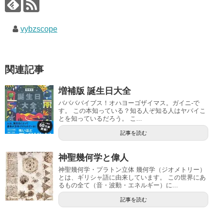
vybzscope
関連記事
増補版 誕生日大全
ババババイブス！オハヨーゴザイマス。ガイニ-で
す。 この本知っている？知る人ぞ知る人はヤバイこ
とを知っているだろう。 こ...
記事を読む
神聖幾何学と偉人
神聖幾何学・プラトン立体 幾何学（ジオメトリー）
とは、ギリシャ語に由来しています。 この世界にあ
るもの全て（音・波動・エネルギー）に...
記事を読む