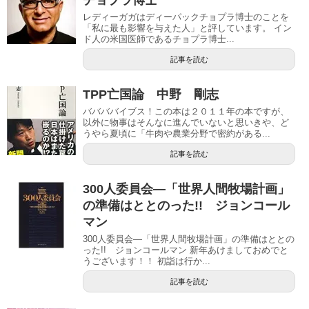
チョプラ博士
レディーガガはディーパックチョプラ博士のことを
「私に最も影響を与えた人」と評しています。 イン
ド人の米国医師であるチョプラ博士...
記事を読む
TPP亡国論 中野 剛志
ババババイブス！この本は２０１１年の本ですが、
以外に物事はそんなに進んでいないと思いきや、ど
うやら夏頃に「牛肉や農業分野で密約がある...
記事を読む
300人委員会―「世界人間牧場計画」
の準備はととのった!! ジョンコール
マン
300人委員会―「世界人間牧場計画」の準備はととの
った!! ジョンコールマン 新年あけましておめでと
うございます！！ 初詣は行か...
記事を読む