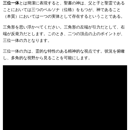
三位一体
とは簡潔に表現すると、聖書の神は、父と子と聖霊である
ことにおいては三つのペルソナ（位格）をもつが、神であること
（本質）においては一つの実体として存在するということである。
三角形を思い浮かべてください。三角形の左端が引力だとして、右
端が反発力だとします。このとき、二つの頂点の上のポイントが、
三位一体の力となります。
三位一体の力は、霊的な特性のある精神的な視点です。状況を俯瞰
し、多角的な視野から見ることを可能にします。