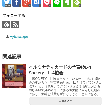
error
0
0
0
フォローする
vybzscope
関連記事
イルミナティカードの予言㊷L-4
Society L-4協会
L-4SOCIETY L4協会となっているが、これはL5協
会の事だろう。宇宙移民計画。 L5とはラグランジェ
点No.5という意味。ラグランジュ点は地球と月から
同じ距離で月の軌道上にある重力的に安定した地点
であり、燃料を消費せずにとどまることができる。
記事を読む