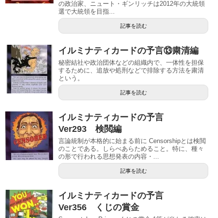
の政治家、ニュート・ギンリッチは2012年の大統領
選で大統領を目指...
記事を読む
イルミナティカードの予言⑬粛清編
秘密結社や政治団体などの組織内で、一体性を担保
するために、追放や処刑などで排除する方法を粛清
という。
記事を読む
イルミナティカードの予言
Ver293 検閲編
言論統制が本格的に始まる前に Censorshipとは検閲
のことである。しらべあらためること。特に、種々
の形で行われる思想発表の内容・...
記事を読む
イルミナティカードの予言
Ver356 くじの賞金