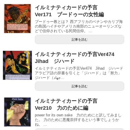
イルミナティカードの予言
Ver171 ブードゥーの女性編
ブードゥー教とは？ 西アフリカのベナンやカリブ海
の島国ハイチやアメリカ南部のニューオーリンズな
どで信仰されている民間信仰。 ...
記事を読む
イルミナティカードの予言Ver474
Jihad ジハード
イルミナティカードの予言Ver474 Jihad ジハード
アラビア語の辞書を引くと「ジハード」は「努力」
ジハード（جهاد‎...
記事を読む
イルミナティカードの予言
Ver210 力のために編
power for its own sake 力のためにと訳してみまし
た。 力のために悪魔崇拝するという事でしょうか
ね。 ...