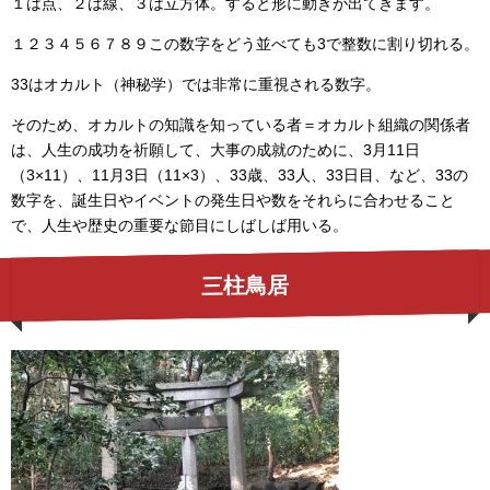
１は点、２は線、３は立方体。すると形に動きが出てきます。
１２３４５６７８９この数字をどう並べても3で整数に割り切れる。
33はオカルト（神秘学）では非常に重視される数字。
そのため、オカルトの知識を知っている者＝オカルト組織の関係者
は、人生の成功を祈願して、大事の成就のために、3月11日
（3×11）、11月3日（11×3）、33歳、33人、33日目、など、33の
数字を、誕生日やイベントの発生日や数をそれらに合わせること
で、人生や歴史の重要な節目にしばしば用いる。
三柱鳥居