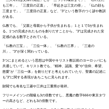
も三年」、「三度目の正直」、「早起きは三文の得」、「仏の顔も
三度まで」、「三度目の正直」など、”3″という数字のつく諺や教訓
がある。
仏教でも、「父親と母親から子供が生まれる」１と１で3が生まれ
る。1つの完成されたものを創りだすことから、”3″は完成された安
定感のある数字とされている。
「仏教の三宝」、「三位一体」、「仏教の三界」、「三途の
川」、”3″が深く関わっている。
3つにまとめるという思想は中国やキリスト教以前のヨーロッパにも
共通していて、キリスト教でも、”精神、認識、愛”や”信仰、希望、
慈愛”が「三位一体」を創りだすと考えられていたり、聖書の記述に
も”3″に関する表現があちこちに見られます。
財閥でも有名な三菱や三井は三重県が発祥。
フリーメイソンの階級も3の倍数ですし、悪魔の数字666や東京タワ
ーの高さなど、どれも3の倍数です。