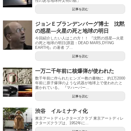
性のある地球外文明の数」
記事を読む
ジョンＥブランデンバーグ博士 沈黙
の惑星―火星の死と地球の明日
今回紹介したい人はこの方！！ 『沈黙の惑星―火星
の死と地球の明日(原題：DEAD MARS,DYING
EARTH)』の著者 プ...
記事を読む
一万二千年前に核爆弾が使われた
数千年前に作られたヒンズー教の書物に、約1万2000
年前に原子爆弾のような武器が地球上で使われたと
書かれている。 『マハーバー...
記事を読む
渋谷 イルミナティ化
東京アートディレクターズクラブ 東京アートディレ
クターズクラブは、1952年に...