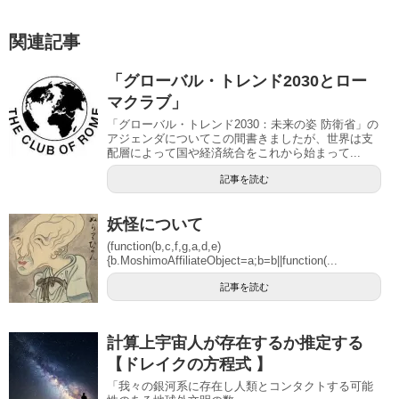
関連記事
「グローバル・トレンド2030とロー
マクラブ」
「グローバル・トレンド2030：未来の姿 防衛省」の
アジェンダについてこの間書きましたが、世界は支
配層によって国や経済統合をこれから始まって...
記事を読む
妖怪について
(function(b,c,f,g,a,d,e)
{b.MoshimoAffiliateObject=a;b=b||function(...
記事を読む
計算上宇宙人が存在するか推定する
【ドレイクの方程式 】
「我々の銀河系に存在し人類とコンタクトする可能