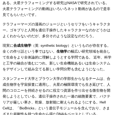
ある。火星テラフォーミングする研究はNASAで研究されている。
火星テラフォーミングの動画はいろいろネット動画があるので是非
見てもらいたいです。
テラフォーマーズの漫画のジョージというセリフをいうキャラクタ
ー。ゴキブリと人間を遺伝子操作したキャラクターなのかどうかは
よくわからないのだが、多分そのような設定なのだろう。
現実に
合成生物学
（英: synthetic biology）というものが存在する。
全くの作り話という事ではない。
生物学
の幅広い研究領域を統合し
て生命をより全体論的に理解しようとする学問である。 近年、科学
と工学の融合が進むにつれ、新しい生命機能あるいは生命システム
をデザインして組み立てる新しい学問分野も含むようになった。
スタンフォード大学とブラウン大学の学部生からなるチームは、合
成生物学を宇宙探査に適用し、火星の極限環境でも生き延びて、人
間のコロニーを持続させるのに役立つ資源を作り出せる微生物を開
発しようとしている。遺伝子操作された一連の細胞要素で、バクテ
リアが厳しい寒さ、乾燥、放射能に耐えられるようにする。Hell
Cellは、「BioBricks」という遺伝子モジュールを含んでおり、さま
ざまな超耐性を持つ生命から得たDNAをベースとしている。