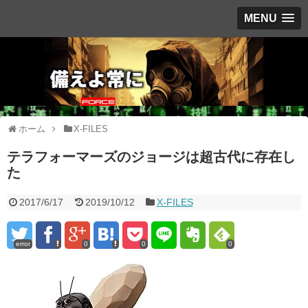
MENU
ホーム
X-FILES
テラフォーマーズのジョージは超古代に存在し
た
2017/6/17
2019/10/12
X-FILES
error
0
0
0