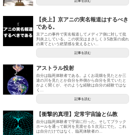
記事を読む
【炎上】京アニの実名報道はするべき
である。
京アニの事件で実名報道してメディア側に対して批
判炎上している。この状況はまさしく３S政策の成れ
の果てという絶望感を覚えるとい...
記事を読む
アストラル投射
自分は臨死体験者である。よくお花畑を見たとか三
途の川を見たとか自分を外側から自分を見ていたと
かよく聞くが、そのような経験は自分の経験ではな
く...
記事を読む
【衝撃的真理】定常宇宙論と仏教
自分は臨死体験者で宇宙に行った。そしてブラック
ホールを通って銀河を見渡せる５次元にでた。これ
は自分だけではなく、臨死体験者の...