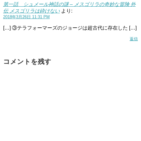
第一話 シュメール神話の謎 – メスゴリラの奇妙な冒険 外
伝 メスゴリラは砕けない
より:
2018年3月26日 11:31 PM
[…] ③テラフォーマーズのジョージは超古代に存在した […]
返信
コメントを残す