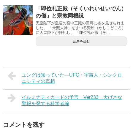
「即位礼正殿（そくいれいせいでん）
の儀」と宗教同根説
天皇陛下が皇居の宮中三殿の回廊に姿を見せられま
した。 「天照大神」をまつる賢所（かしこどころ）
に天皇陛下が拝礼し、 「即位礼正殿（そ...
記事を読む
ユングは知っていた―UFO・宇宙人・シンクロ
ニシティの真相
イルミナティカードの予言 Ver233 大げさな
警報を発する科学者編
コメントを残す