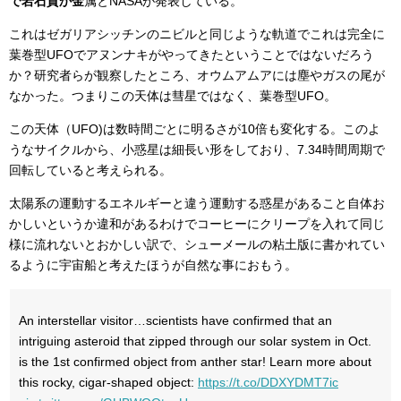
で岩石質か金
属とNASAが発表している。
これはゼガリアシッチンのニビルと同じような軌道でこれは完全に
葉巻型UFOでアヌンナキがやってきたということではないだろう
か？研究者らが観察したところ、オウムアムアには塵やガスの尾が
なかった。つまりこの天体は彗星ではなく、葉巻型UFO。
この天体（UFO)は数時間ごとに明るさが10倍も変化する。このよ
うなサイクルから、小惑星は細長い形をしており、7.34時間周期で
回転していると考えられる。
太陽系の運動するエネルギーと違う運動する惑星があること自体お
かしいというか違和があるわけでコーヒーにクリープを入れて同じ
様に流れないとおかしい訳で、シューメールの粘土版に書かれてい
るように宇宙船と考えたほうが自然な事におもう。
An interstellar visitor…scientists have confirmed that an
intriguing asteroid that zipped through our solar system in Oct.
is the 1st confirmed object from anther star! Learn more about
this rocky, cigar-shaped object:
https://t.co/DDXYDMT7ic