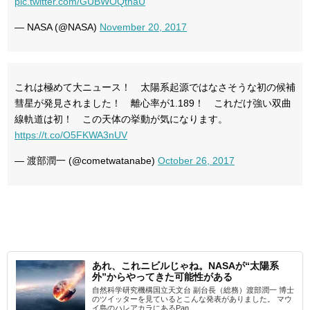
pic.twitter.com/GUBWOQtnaU
— NASA (@NASA)
November 20, 2017
これは極めて大ニュース！ 太陽系起源ではなさそうな初の候補
彗星が発見されました！ 離心率が1.189！ これだけ強い双曲
線軌道は初！ この天体の挙動が気になります。
https://t.co/O5FKWA3nUV
— 渡部潤一 (@cometwatanabe)
October 26, 2017
あれ、これニビルじゃね。NASAが“太陽系
外”からやってきた可能性がある
自然科学研究機構国立天文台 副台長（総務）渡部潤一 博士
のツイッターを見ているとこんな発表がありました。 マウ
イ島のハレアカラにあるPan...