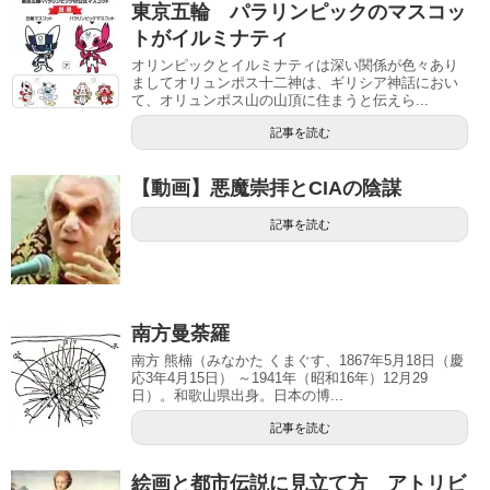
東京五輪 パラリンピックのマスコッ
トがイルミナティ
オリンピックとイルミナティは深い関係が色々あり
ましてオリュンポス十二神は、ギリシア神話におい
て、オリュンポス山の山頂に住まうと伝えら...
記事を読む
【動画】悪魔崇拝とCIAの陰謀
記事を読む
南方曼荼羅
南方 熊楠（みなかた くまぐす、1867年5月18日（慶
応3年4月15日） ～1941年（昭和16年）12月29
日）。和歌山県出身。日本の博...
記事を読む
絵画と都市伝説に見立て方 アトリビ