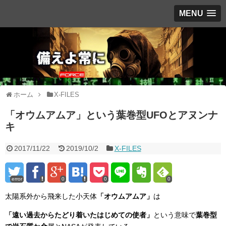
MENU
ホーム
X-FILES
「オウムアムア」という葉巻型UFOとアヌンナ
キ
2017/11/22
2019/10/2
X-FILES
error
0
0
0
太陽系外から飛来した小天体
「オウムアムア」
は
「遠い過去からたどり着いたはじめての使者」
という意味で
葉巻型