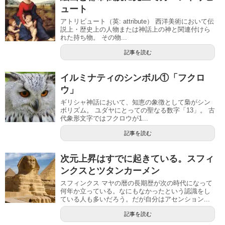
ュート
アトリビュート（英: attribute） 西洋美術において伝
説上・歴史上の人物または神話上の神と関連付けら
れた持ち物。 その物...
記事を読む
イルミナティのシンボル①「フクロ
ウ」
ギリシャ神話において、知恵の象徴として梟がシン
ボリズム。 ユダヤにとっての聖なる数字「13」。 古
代象形文字ではフクロウが1...
記事を読む
次元上昇はすでに起きている。スフィ
ンクスとツタンカーメン
スフィンクス マヤの暦の長期歴が次の時代になって
何年か立っている。なにもなかったという認識をし
ている人も多いだろう。だが自分はアセンション...
記事を読む