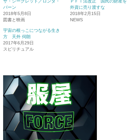
ザ・シークレット／ロンダ・
ＰＦＩ法改正 国民の財産を
バーン
外資に売り渡すな
2018年5月8日
2018年2月15日
図書と映画
NEWS
宇宙の根っこにつながる生き
方 天外 伺朗
2017年6月29日
スピリチュアル