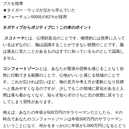
プスを指導
★タイガー・ウッズが父から学んでいた
★フォーチュン500社の62％が採用
ネガティブからポジティブに！この本のポイント
スコトーマ
とは、心理的盲点のことです。物理的には視界に入って
いるはずなのに、脳は認識することができない状態のことです。脳
は過去に見たことがあるものはすでに知っているものとして認識し
ません。
コンフォートゾーン
とは、あなたが緊張や恐怖を感じることなく自
然に行動できる範囲のことで、心地がいいと感じる領域のことで
す。これが広ければ広いほど、物の見方や考え方が柔軟になり目標
へと進みやすくなるのですが、少しでもこの領域に変化があると人
間は落ち着かなくなり、知らず知らずのうちに元の状態に戻そうと
してしまう習性があります。
例えば、あなたの年収が500万円のサラリーマンだとしたら、その
時点であなたのコンフォートゾーンは年収500万円のサラリーマン
ということになり、何かをきっかけに年収が1,000万円になるとどう