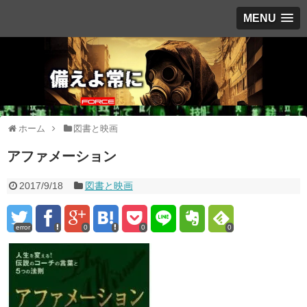
MENU
ホーム
図書と映画
アファメーション
2017/9/18
図書と映画
error
0
0
0