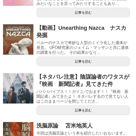
みたいなことを言ってみたりすることもあり...
記事を読む
【動画】Unearthing Nazca ナスカ
発掘
ペルーのナスカで奇妙な人型のミイラ化した遺体が
発見。 UFO研究家のジェイム・マッサンと共に遺体
の調査を行った。 その結果かなり...
記事を読む
【ネタバレ注意】陰謀論者のワタスが
『映画 新聞記者』見てきた件
ババババイブス！！ガイニ-でおます！！『映画 新
聞記者』みてきたよ！ ネタバレするので見てない人
はこのままページを閉じてくださ...
記事を読む
洗脳原論 苫米地英人
今回は洗脳言論という本を紹介したいおもいます。