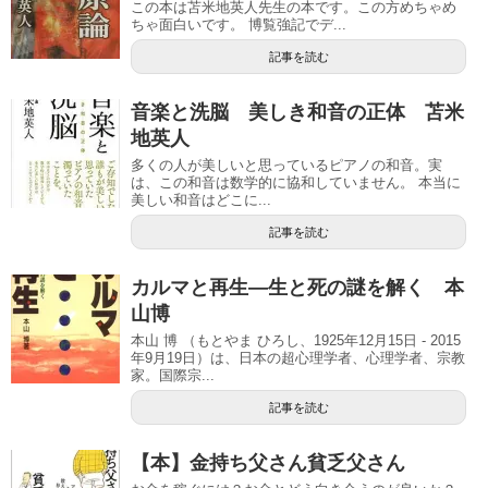
この本は苫米地英人先生の本です。この方めちゃめ
ちゃ面白いです。 博覧強記でデ...
記事を読む
音楽と洗脳 美しき和音の正体 苫米
地英人
多くの人が美しいと思っているピアノの和音。実
は、この和音は数学的に協和していません。 本当に
美しい和音はどこに...
記事を読む
カルマと再生―生と死の謎を解く 本
山博
本山 博 （もとやま ひろし、1925年12月15日 - 2015
年9月19日）は、日本の超心理学者、心理学者、宗教
家。国際宗...
記事を読む
【本】金持ち父さん貧乏父さん