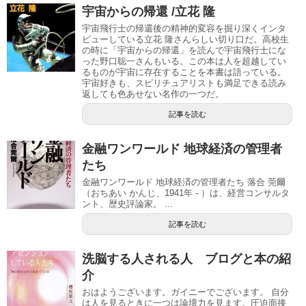
宇宙からの帰還 /立花 隆
宇宙飛行士の帰還後の精神的変容を掘り深くインタ
ビューしている立花 隆さんらしい切り口だ。高校生
の時に「宇宙からの帰還」を読んで宇宙飛行士にな
った野口聡一さんもいる。この本は人を超越してい
るものが宇宙に存在することを本書は語っている。
宇宙好きも、スピリチュアリストも満足できる読み
返しても色あせない名作の一つだ。
記事を読む
金融ワンワールド 地球経済の管理者
たち
金融ワンワールド 地球経済の管理者たち 落合 莞爾
（おちあい かんじ、1941年 - ）は、経営コンサルタ
ント、歴史評論家。 ...
記事を読む
洗脳する人される人 ブログと本の紹
介
おはようございます。ガイニーでございます。 自分
は人を見るときに一つは論壇力を見ます。圧迫面接