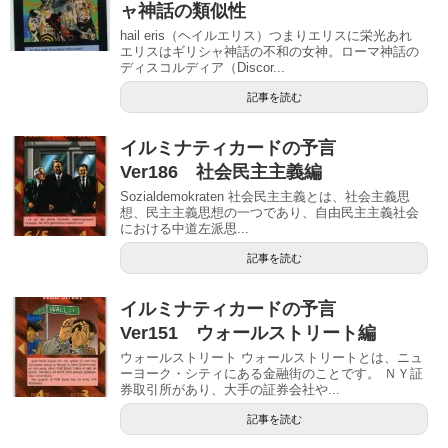
ャ神話の類似性
hail eris（ヘイルエリス）つまりエリスに栄光あれ
エリスはギリシャ神話の不和の女神。ローマ神話の
ディスコルディア（Discor...
記事を読む
イルミナティカードの予言
Ver186 社会民主主義編
Sozialdemokraten 社会民主主義とは、社会主義思
想、民主主義思想の一つであり、自由民主主義社会
における中道左派思...
記事を読む
イルミナティカードの予言
Ver151 ウォールストリート編
ウォールストリート ウォールストリートとは、ニュ
ーヨーク・シティにある金融街のことです。 ＮＹ証
券取引所があり、大手の証券会社や...
記事を読む