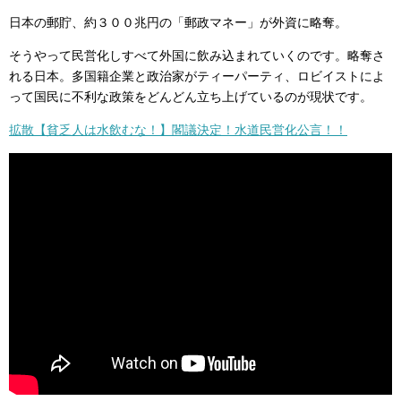
日本の郵貯、約３００兆円の「郵政マネー」が外資に略奪。
そうやって民営化しすべて外国に飲み込まれていくのです。略奪さ
れる日本。多国籍企業と政治家がティーパーティ、ロビイストによ
って国民に不利な政策をどんどん立ち上げているのが現状です。
拡散【貧乏人は水飲むな！】閣議決定！水道民営化公言！！