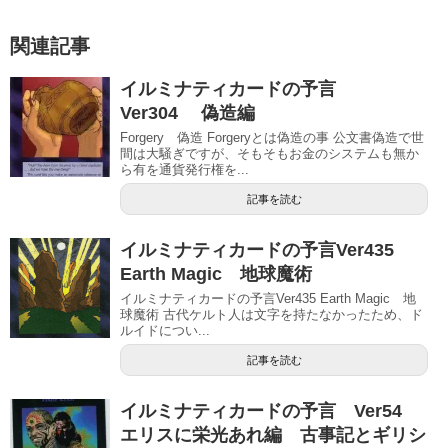
関連記事
イルミナティカードの予言
Ver304 偽造編
Forgery 偽造 Forgeryとは偽造の事 公文書偽造で世
間は大騒ぎですが、そもそもお金のシステムも無か
ら有を通貨発行権を...
記事を読む
イルミナティカードの予言Ver435
Earth Magic 地球魔術
イルミナティカードの予言Ver435 Earth Magic 地
球魔術 古代ケルト人は文字を持たなかったため、ド
ルイドについ...
記事を読む
イルミナティカードの予言 Ver54
エリスに栄光あれ編 古事記とギリシ