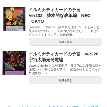
イルミナティカードの予言
Ver232 抜本的な改革編 NEO
TOKYO
Sweeing Reforms 抜本的な改革 カードをみると
災害がかかれていて抜本的な改革とある。これはシ
ョックドクトリン的に都市が壊...
記事を読む
イルミナティカードの予言 Ver228
宇宙太陽光発電編
power satelite とは発電衛星。具体的には宇宙太陽光
発電という事になるだろう。 伝送手段としてマイク
ロ波をや、レー...
記事を読む