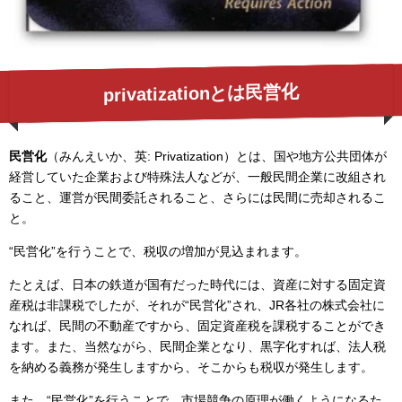
privatizationとは民営化
民営化
（みんえいか、英: Privatization）とは、国や地方公共団体が
経営していた企業および特殊法人などが、一般民間企業に改組され
ること、運営が民間委託されること、さらには民間に売却されるこ
と。
“民営化”を行うことで、税収の増加が見込まれます。
たとえば、日本の鉄道が国有だった時代には、資産に対する固定資
産税は非課税でしたが、それが“民営化”され、JR各社の株式会社に
なれば、民間の不動産ですから、固定資産税を課税することができ
ます。また、当然ながら、民間企業となり、黒字化すれば、法人税
を納める義務が発生しますから、そこからも税収が発生します。
また、“民営化”を行うことで、市場競争の原理が働くようになるた