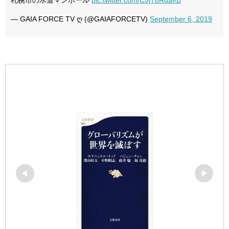
札幌市の水道マンホール
pic.twitter.com/C5jTbRdaKd
— GAIA FORCE TV ღ (@GAIAFORCETV)
September 6, 2019