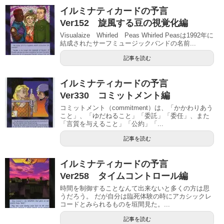
イルミナティカードの予言
Ver152 旋風する豆の視覚化編
Visualaize Whirled Peas Whirled Peasは1992年に
結成されたサーフミュージックバンドの名前...
記事を読む
イルミナティカードの予言
Ver330 コミットメント編
コミットメント（commitment）は、「かかわりあう
こと」、「ゆだねること」「委託」「委任」、また
「言質を与えること」「公約」「...
記事を読む
イルミナティカードの予言
Ver258 タイムコントロール編
時間を制御することなんて出来ないと多くの方は思
うだろう。 だが自分は臨死体験の時にアカシックレ
コードとみられるものを垣間見た。...
記事を読む