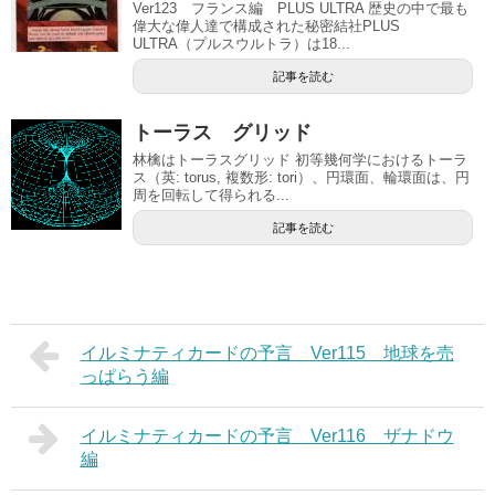
Ver123 フランス編 PLUS ULTRA 歴史の中で最も
偉大な偉人達で構成された秘密結社PLUS
ULTRA（プルスウルトラ）は18...
記事を読む
トーラス グリッド
林檎はトーラスグリッド 初等幾何学におけるトーラ
ス（英: torus, 複数形: tori）、円環面、輪環面は、円
周を回転して得られる...
記事を読む
イルミナティカードの予言 Ver115 地球を売
っぱらう編
イルミナティカードの予言 Ver116 ザナドウ
編