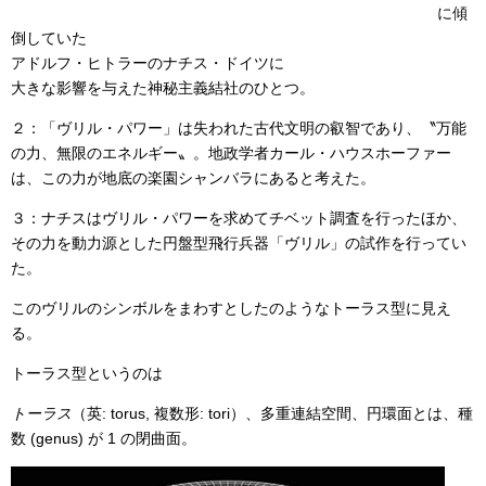
に傾
倒していた
アドルフ・ヒトラーのナチス・ドイツに
大きな影響を与えた神秘主義結社のひとつ。
２：「ヴリル・パワー」は失われた古代文明の叡智であり、〝万能
の力、無限のエネルギー〟。地政学者カール・ハウスホーファー
は、この力が地底の楽園シャンバラにあると考えた。
３：ナチスはヴリル・パワーを求めてチベット調査を行ったほか、
その力を動力源とした円盤型飛行兵器「ヴリル」の試作を行ってい
た。
このヴリルのシンボルをまわすとしたのようなトーラス型に見え
る。
トーラス型というのは
トーラス
（英: torus, 複数形: tori）、多重連結空間、円環面とは、種
数 (genus) が 1 の閉曲面。