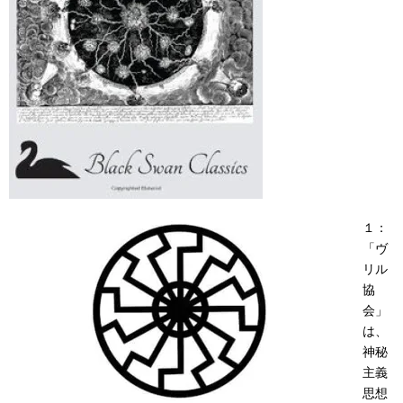
１：
「ヴ
リル
協
会」
は、
神秘
主義
思想