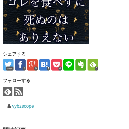
シェアする
error
0
0
0
フォローする
vybzscope