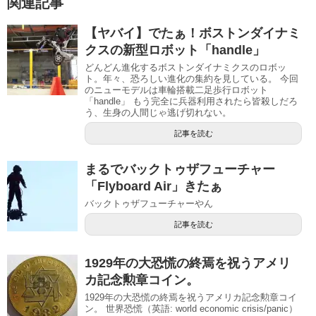
関連記事
【ヤバイ】でたぁ！ボストンダイナミ
クスの新型ロボット「handle」
どんどん進化するボストンダイナミクスのロボッ
ト。年々、恐ろしい進化の集約を見している。 今回
のニューモデルは車輪搭載二足歩行ロボット
「handle」 もう完全に兵器利用されたら皆殺しだろ
う、生身の人間じゃ逃げ切れない。
記事を読む
まるでバックトゥザフューチャー
「Flyboard Air」きたぁ
バックトゥザフューチャーやん
記事を読む
1929年の大恐慌の終焉を祝うアメリ
カ記念勲章コイン。
1929年の大恐慌の終焉を祝うアメリカ記念勲章コイ
ン。 世界恐慌（英語: world economic crisis/panic）