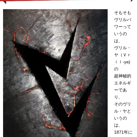
そもそも
ヴリルパ
ワーって
いうの
は、
ヴリル・
ヤ（Ｖｒ
ｉｌ-ya)
の
超神秘的
エネルギ
ーであ
り、
そのヴリ
ル・ヤと
いうの
は、
1871年に