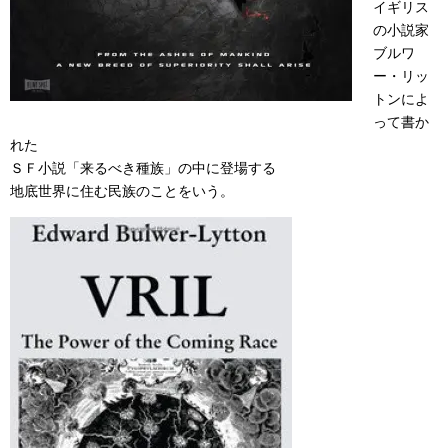
イギリス
の小説家
ブルワ
ー・リッ
トンによ
って書か
れた
ＳＦ小説「来るべき種族」の中に登場する
地底世界に住む民族のことをいう。