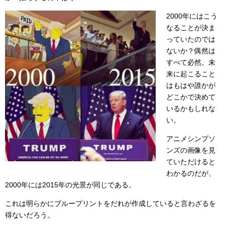
2000年にはこう
なることが決ま
っていたのでは
ないか？偶然は
すべて必然。未
来に起こること
はもはや誰かが
どこかで決めて
いるかもしれな
い。
アニメシンプソ
ンズの画像を見
ていただけると
わかるのだが、
2000年には2015年の光景が同じである。
これは明らかにブループリントをだれが作成していると言わざるを
得ないだろう。