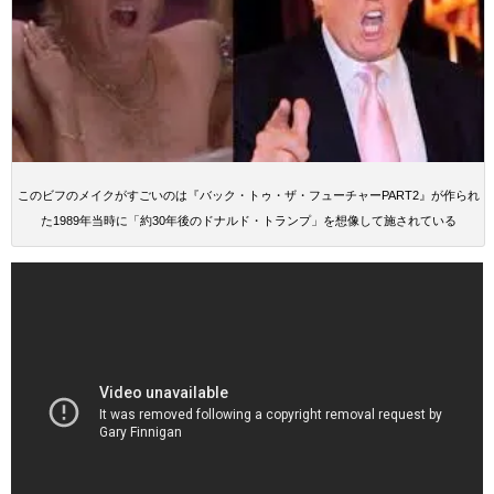
このビフのメイクがすごいのは『バック・トゥ・ザ・フューチャーPART2』が作られ
た1989年当時に「約30年後のドナルド・トランプ」を想像して施されている