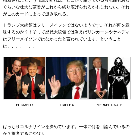
暗殺されたという報道があれば、どこかで生きている可能性もある
ぐらいな壮大な茶番がこれから繰り広げられるかもしれない。それ
がこのカードによって汲み取れる。
トランプ大統領はフリーメイソンではないようです。それが何を意
味するのか？！そして歴代大統領では例えばリンカーンやケネディ
はフリーメイソンではなかったと言われています。ということ
は、、、、、、。
EL DIABLO
TRIPLE 6
MERKEL-RAUTE
ばっちりコルナサインを決めています。一体に何を目論んでいるの
か？推考するにやはり