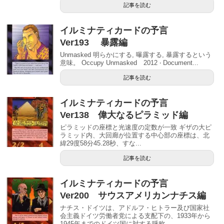
記事を読む
イルミナティカードの予言
Ver193 暴露編
Unmasked 明らかにする, 曝露する, 暴露するという
意味。 Occupy Unmasked 2012 ‧ Document...
記事を読む
イルミナティカードの予言
Ver138 偉大なるピラミッド編
ピラミッドの座標と光速度の定数が一致 ギザの大ピ
ラミッド内、大回廊が位置する中心部の座標は、北
緯29度58分45.28秒、すな...
記事を読む
イルミナティカードの予言
Ver200 サウスアメリカンナチス編
ナチス・ドイツは、アドルフ・ヒトラー及び国家社
会主義ドイツ労働者党による支配下の、1933年から
1945年までのドイツ国に対する呼称...