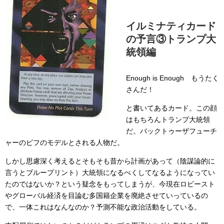
イルミナティカード
の予言③トランプ大
統領編
Enough is Enough もうたく
さんだ！
と書いてあるカード。この顔
はもちろんトランプ大統領
だ。バックトゥーザフューチ
ャーのビフのモデルとされる人物だ。
しかし思慮深く考えるとそもそも昔から計画があって（陰謀論的に
言うとブループリント）大統領になるべくしてなるようになってい
たのではないか？という疑念をもってしまうが、今現在ロビースト
やグローバル経済を目論む多国籍企業を廃絶させていっているの
で、一体これはなんなのか？予測不能な政治活動をしている。