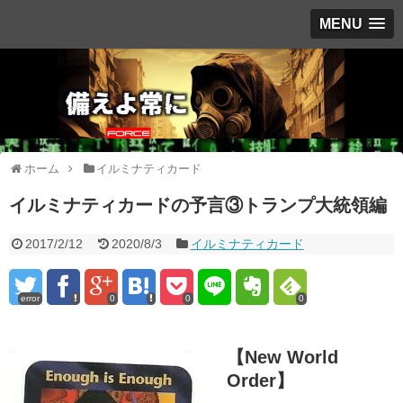
MENU
ホーム
イルミナティカード
イルミナティカードの予言③トランプ大統領編
2017/2/12
2020/8/3
イルミナティカード
error
0
0
0
【New World
Order】