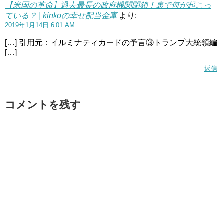
【米国の革命】過去最長の政府機関閉鎖！裏で何が起こっ
ている？ | kinkoの幸せ配当金庫
より:
2019年1月14日 6:01 AM
[…] 引用元：イルミナティカードの予言③トランプ大統領編
[…]
返信
コメントを残す