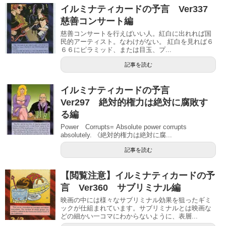
イルミナティカードの予言 Ver337
慈善コンサート編
慈善コンサートを行えばいい人。紅白に出れれば国
民的アーティスト。なわけがない。 紅白を見れば６
６６にピラミッド、または目玉、プ...
記事を読む
イルミナティカードの予言
Ver297 絶対的権力は絶対に腐敗す
る編
Power Corrupts= Absolute power corrupts
absolutely. 《絶対的権力は絶対に腐...
記事を読む
【閲覧注意】イルミナティカードの予
言 Ver360 サブリミナル編
映画の中には様々なサブリミナル効果を狙ったギミ
ックが仕組まれています。サブリミナルとは映画な
どの細かい一コマにわからないように、表層...