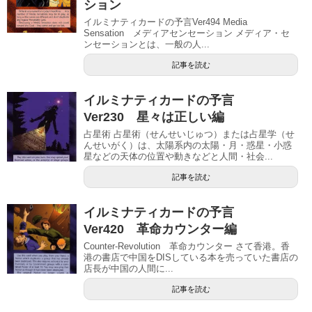
ション
イルミナティカードの予言Ver494 Media
Sensation メディアセンセーション メディア・セ
ンセーションとは、一般の人...
記事を読む
イルミナティカードの予言
Ver230 星々は正しい編
占星術 占星術（せんせいじゅつ）または占星学（せ
んせいがく）は、太陽系内の太陽・月・惑星・小惑
星などの天体の位置や動きなどと人間・社会...
記事を読む
イルミナティカードの予言
Ver420 革命カウンター編
Counter-Revolution 革命カウンター さて香港。香
港の書店で中国をDISしている本を売っていた書店の
店長が中国の人間に...
記事を読む