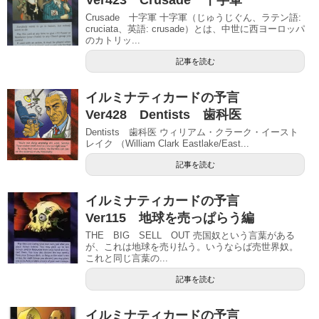
Ver423 Crusade 十字軍
Crusade 十字軍 十字軍（じゅうじぐん、ラテン語:
cruciata、英語: crusade）とは、中世に西ヨーロッパ
のカトリッ...
記事を読む
イルミナティカードの予言
Ver428 Dentists 歯科医
Dentists 歯科医 ウィリアム・クラーク・イースト
レイク （William Clark Eastlake/East...
記事を読む
イルミナティカードの予言
Ver115 地球を売っぱらう編
THE BIG SELL OUT 売国奴という言葉がある
が、これは地球を売り払う。いうならば売世界奴。
これと同じ言葉の...
記事を読む
イルミナティカードの予言