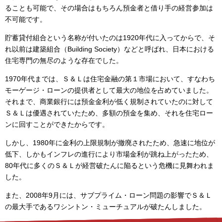
ることも可能で、その場合はもちろん預金者と借り手の経営参加は
不可能です。
貯蓄貸付組合という名称が付いたのは1920年代に入ってからで、そ
れ以前は建築組合（Building Society）などと呼ばれ、日本における
住宅専門の無尽のような存在でした。
1970年代までは、Ｓ＆Ｌは住宅金融の第１市場において、すなわち
モーゲージ・ローンの提供者として最大の地位を占めていました。
それまで、商業銀行には預金金利が低く規制されていたのに対して
Ｓ＆Ｌは優遇されていたため、多額の預金を集め、それを住宅ロー
ンに回すことができたからです。
しかし、1980年に金利の上限規制が撤廃されたため、急速に地位が
低下、しかもインフレの進行により市場金利が跳ね上がったため、
80年代に多くのＳ＆Ｌが経営破たんに陥るという危機に見舞われま
した。
また、2008年9月には、サブプライム・ローン問題の影響でＳ＆Ｌ
の最大手であるワシントン・ミューチュアルが破たんしました。