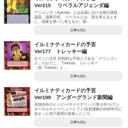
Ver215 リベラルアジェンダ編
アジェンダ（Agenda）とは会議における検討課題、
議題、議事日程。 リベラルとは、国を考えるとき
に、国家を第一に考えるか、個...
記事を読む
イルミナティカードの予言
Ver177 トレッキー編
おでこに注目 好戦的な宇宙人である「クリンゴン
人」のおでこ。 Trekkies トレッキー
（英: Trekkie）と...
記事を読む
イルミナティカードの予言
Ver199 アンダーグランド新聞編
米国内外のヒッピー/サイケデリック/青少年/カウン
ターカルチャー/ニューレフト/反戦運動の約60年代に
始まった地下新聞の発展したころ...
記事を読む