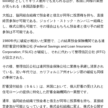
society) としてイギリス連邦でも見られるほか、各国に同様の業態
が見られる（各国語版参照）。
大抵は、協同組合組織で預金者と借主が同等に投票権を持ち、直接
経営参加が可能である。ジョイント・ストック・カンパニー組織と
し、株式公開も可能で、その場合はもちろん預金者と借り手の経営
参加は不可能である。
1980年代に破綻が相次いだ業態で、この結果預金保険機関である連
邦貯蓄貸付保険公社 (Federal Savings and Loan Insurance
Corporation; FSLIC) が破綻し、それに代わって整理信託公社 (RTC)
が設立された。
その後、整理信託公社は連邦預金保険公社に業務を承継し清算され
ている。近い年代では、カリフォルニア州オレンジ郡の破綻も同様
の事例である。
貯蓄貸付組合（Ｓ＆Ｌ）は、米国において、個人貯蓄の受け入れと
住宅ローンの提供に特化した貯蓄金融機関の一業態です。
通常、協同組合組織で預金者と借主が同等に投票権を持ち、直接経
営参加が可能となっています。株式会社組織に変え、株式を公開す