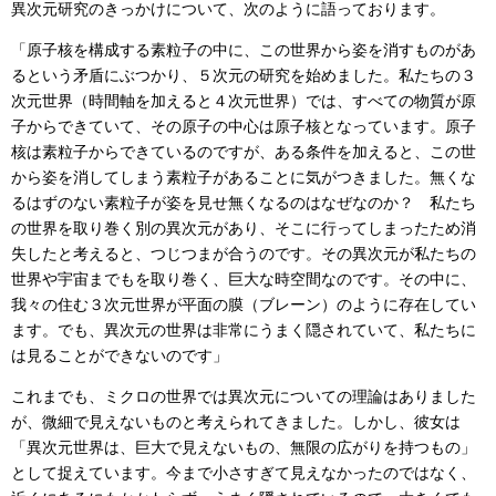
異次元研究のきっかけについて、次のように語っております。
「原子核を構成する素粒子の中に、この世界から姿を消すものがあ
るという矛盾にぶつかり、５次元の研究を始めました。私たちの３
次元世界（時間軸を加えると４次元世界）では、すべての物質が原
子からできていて、その原子の中心は原子核となっています。原子
核は素粒子からできているのですが、ある条件を加えると、この世
から姿を消してしまう素粒子があることに気がつきました。無くな
るはずのない素粒子が姿を見せ無くなるのはなぜなのか？ 私たち
の世界を取り巻く別の異次元があり、そこに行ってしまったため消
失したと考えると、つじつまが合うのです。その異次元が私たちの
世界や宇宙までもを取り巻く、巨大な時空間なのです。その中に、
我々の住む３次元世界が平面の膜（ブレーン）のように存在してい
ます。でも、異次元の世界は非常にうまく隠されていて、私たちに
は見ることができないのです」
これまでも、ミクロの世界では異次元についての理論はありました
が、微細で見えないものと考えられてきました。しかし、彼女は
「異次元世界は、巨大で見えないもの、無限の広がりを持つもの」
として捉えています。今まで小さすぎて見えなかったのではなく、