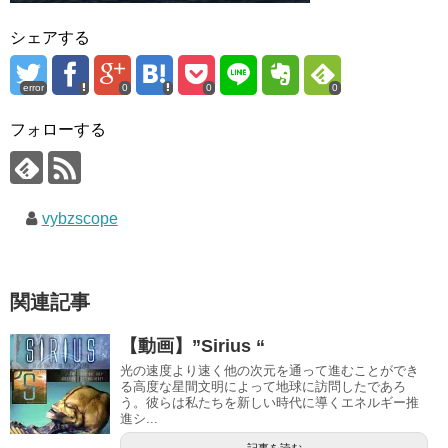
シェアする
error
0
0
0
フォローする
vybzscope
関連記事
【動画】”Sirius “
光の速度より速く他の次元を通って進むことができ
る高度な星間文明によって地球に訪問したであろ
う。彼らは私たちを新しい時代に導くエネルギー推
進シ...
記事を読む