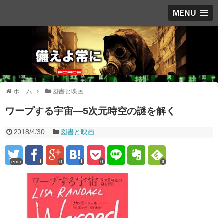
MENU
ホーム
図書と映画
ワープする宇宙―5次元時空の謎を解く
2018/4/30
図書と映画
error
0
0
0