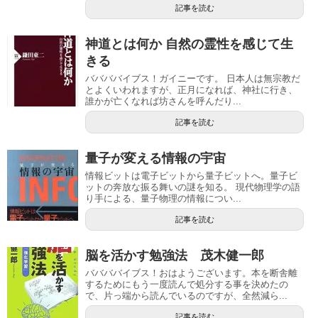
記事を読む
神道とは何か 自然の霊性を感じて生
きる
ババババイブス！ガイニーです。 日本人は無宗教だ
とよくいわれますが、正月になれば、神社に行き、
誰かが亡くなれば坊さんを呼んだり...
記事を読む
量子が変える情報の宇宙
情報ビットは電子ビットから量子ビットへ。量子ビ
ットの奔放な振る舞いの謎を知る。 現代物理学の語
り手による、量子物理の情報につい...
記事を読む
脳を活かす勉強法 茂木健一郎
ババババイブス！おはようございます。本を断舎離
するためにもう一度読んで処分する事を決めたの
で、片っ端から読んでいるのですが、全然減ら...
記事を読む