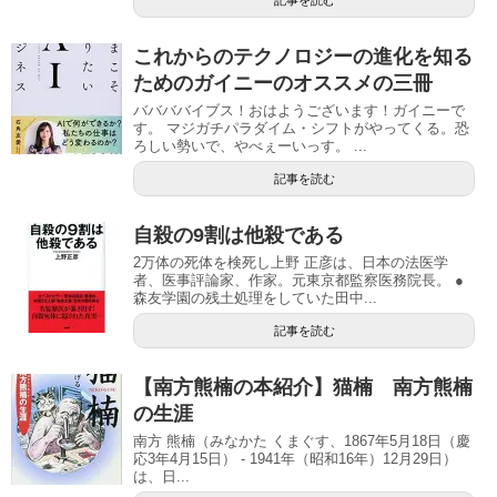
これからのテクノロジーの進化を知る
ためのガイニーのオススメの三冊
ババババイブス！おはようございます！ガイニーで
す。 マジガチパラダイム・シフトがやってくる。恐
ろしい勢いで、やべぇーいっす。 ...
記事を読む
自殺の9割は他殺である
2万体の死体を検死し上野 正彦は、日本の法医学
者、医事評論家、作家。元東京都監察医務院長。 ●
森友学園の残土処理をしていた田中...
記事を読む
【南方熊楠の本紹介】猫楠 南方熊楠
の生涯
南方 熊楠（みなかた くまぐす、1867年5月18日（慶
応3年4月15日） - 1941年（昭和16年）12月29日）
は、日...