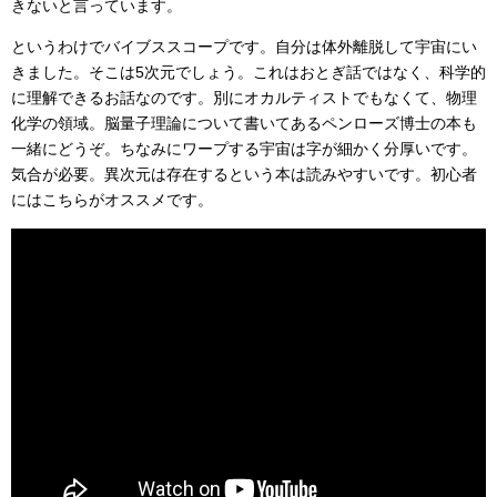
きないと言っています。
というわけでバイブススコープです。自分は体外離脱して宇宙にい
きました。そこは5次元でしょう。これはおとぎ話ではなく、科学的
に理解できるお話なのです。別にオカルティストでもなくて、物理
化学の領域。脳量子理論について書いてあるペンローズ博士の本も
一緒にどうぞ。ちなみにワープする宇宙は字が細かく分厚いです。
気合が必要。異次元は存在するという本は読みやすいです。初心者
にはこちらがオススメです。