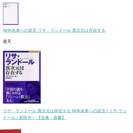
NHK未来への提言 リサ・ランドール 異次元は存在する
楽天
リサ・ランドール 異次元は存在する NHK未来への提言 / リサ ラン
ドール / 若田光一 【全集・双書】