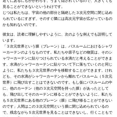
近くにあるにもかかわらず、うまく隠されているので、大きくても
見ることができないというわけです。
じつは私たちは、宇宙の他の部分と隔絶した３次元空間に閉じ込め
られているにすぎず、そのすぐ隣には高次元宇宙が広がっているの
かも知れないのです。
彼女は、読者に理解しやすいように、次のような例えでも説明して
います。
「３次元世界という膜（ブレーン）は、バスルームにおけるシャワ
ーカーテンのようなものです。私たちや原子などの物質は、そのシ
ャワーカーテンに貼りつけられている水滴だと考えることができま
す。水滴がシャワーカーテンに貼りついて下に落ちていくのと同じ
ように、私たちも３次元世界の中を移動することができます。けれ
ども、その水滴がシャワーカーテンから離れてバスルーム（５次元
世界）に飛び出すことはできないのです。もし仮にバスルームの中
に、他のカーテン（他の３次元空間を持った膜）があったとして
も、飛び出してそのカーテンに移ることができないように、私たち
も５次元世界にある他のブレーン（膜）に飛び移ることができない
のです」人間はこの３次元空間という膜に閉じ込められているの
で、残念ながら５次元世界を見ることはできないし、行くこともで