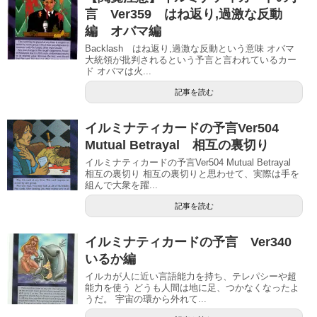
言 Ver359 はね返り,過激な反動
編 オバマ編
Backlash はね返り,過激な反動という意味 オバマ
大統領が批判されるという予言と言われているカー
ド オバマは火...
記事を読む
イルミナティカードの予言Ver504
Mutual Betrayal 相互の裏切り
イルミナティカードの予言Ver504 Mutual Betrayal
相互の裏切り 相互の裏切りと思わせて、実際は手を
組んで大衆を躍...
記事を読む
イルミナティカードの予言 Ver340
いるか編
イルカが人に近い言語能力を持ち、テレパシーや超
能力を使う どうも人間は地に足、つかなくなったよ
うだ。 宇宙の環から外れて...