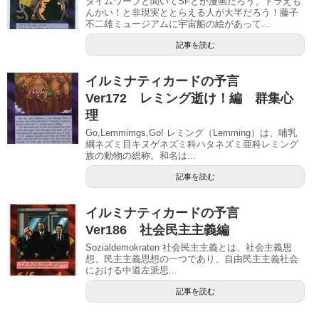
タイムワープと聞いてSFとか漫画だろう、ドラえも
んかい！と非現実ととらえる人が大半だろう！藤子
不二雄ミュージアムに宇宙船の絵があって...
記事を読む
イルミナティカードの予言
Ver172 レミング逝け！編 群集心
理
Go,Lemmimgs,Go! レミング（Lemming）は、哺乳
綱ネズミ目キヌゲネズミ科ハタネズミ亜科レミング
族の動物の総称。和名は...
記事を読む
イルミナティカードの予言
Ver186 社会民主主義編
Sozialdemokraten 社会民主主義とは、社会主義思
想、民主主義思想の一つであり、自由民主主義社会
における中道左派思...
記事を読む