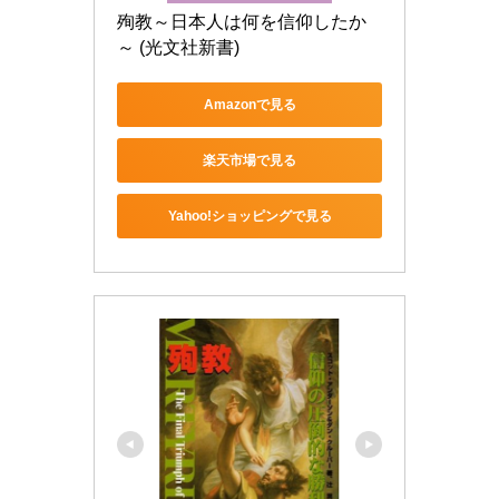
殉教～日本人は何を信仰したか
～ (光文社新書)
Amazonで見る
楽天市場で見る
Yahoo!ショッピングで見る