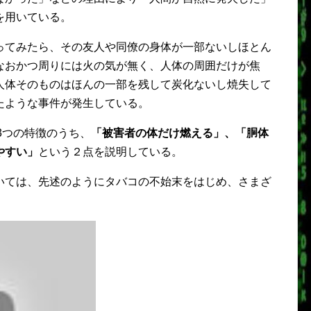
を用いている。
ってみたら、その友人や同僚の身体が一部ないしほとん
なおかつ周りには火の気が無く、人体の周囲だけが焦
人体そのものはほんの一部を残して炭化ないし焼失して
たような事件が発生している。
3つの特徴のうち、
「被害者の体だけ燃える」、「胴体
やすい」
という２点を説明している。
いては、先述のようにタバコの不始末をはじめ、さまざ