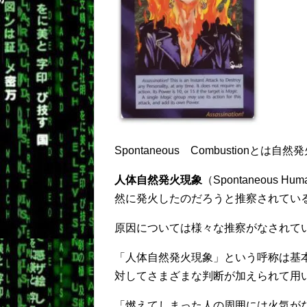
Spontaneous Combustionとは自
人体自然発火現象
（Spontaneous 
然に発火したのだろうと推察されてい
原因については様々な推察がなされて
「人体自然発火現象」という呼称は基
対してさまざまな判断が加えられて用
「燃えてしまった人の周囲には火気が