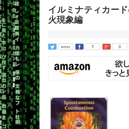
イルミナティカードの
火現象編
error
0