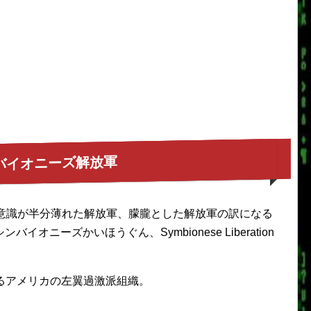
バイオニーズ解放軍
n armyとは意識が半分薄れた解放軍、朦朧とした解放軍の訳になる
ンバイオニーズかいほうぐん、Symbionese Liberation
るアメリカの左翼過激派組織。