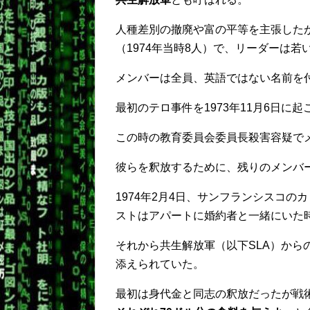
人種差別の撤廃や富の平等を主張したが
（1974年当時8人）で、リーダーは
メンバーは全員、英語ではない名前を
最初のテロ事件を1973年11月6日に起
この時の教育委員会委員長殺害容疑で
彼らを釈放するために、残りのメンバ
1974年2月4日、サンフランシスコ
ストはアパートに婚約者と一緒にいた
それから共生解放軍（以下SLA）から
添えられていた。
最初は身代金と同志の釈放だったが戦