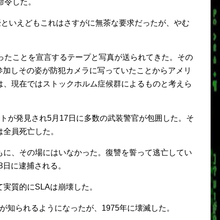
命令した。
豪といえどもこれはさすがに無茶な要求だったが、やむ
なったことを宣言するテープと写真が送られてきた。その
参加しその姿が防犯カメラに写っていたことからアメリ
は、現在ではストックホルム症候群によるものと考えら
ジトが発見され5月17日に多数の武装警官が包囲した。そ
は全員死亡した。
もに、その場にはいなかった。復讐を誓って逃亡してい
18日に逮捕される。
実質的にSLAは崩壊した。
名が知られるようになったが、1975年に壊滅した。