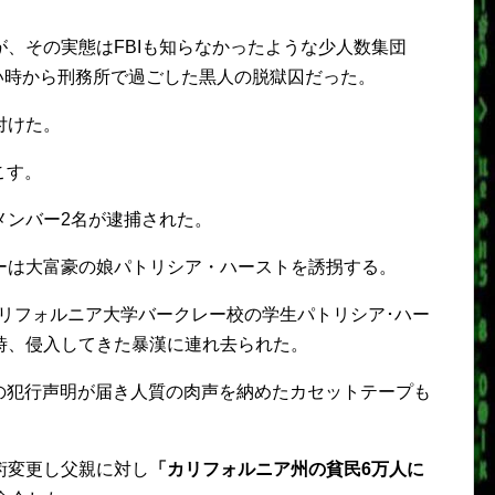
、その実態はFBIも知らなかったような少人数集団
若い時から刑務所で過ごした黒人の脱獄囚だった。
付けた。
こす。
メンバー2名が逮捕された。
ーは大富豪の娘パトリシア・ハーストを誘拐する。
のカリフォルニア大学バークレー校の学生パトリシア･ハー
時、侵入してきた暴漢に連れ去られた。
の犯行声明が届き人質の肉声を納めたカセットテープも
術変更し父親に対し
「カリフォルニア州の貧民6万人に