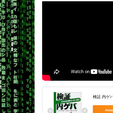
検証 内ゲ
Ama