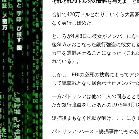
それぞれ70ドル分の食料を与えよ」
と
合計で420万ドルとなり、いくら大富
なく実行し始めた。
ところが4月3日に彼女がメンバーに
後SLAがおこなった銀行強盗に彼女も
カ中を震撼させることになった（これ
れている）。
しかし、FBIの必死の捜索によってア
して銃撃戦となり居合わせたメンバー
一方パトリシアは他の二人の同志とと
たが銀行強盗をしたあとの1975年9月
逮捕後まもなく洗脳が解け、ここにきて
パトリシア･ハースト誘拐事件でその