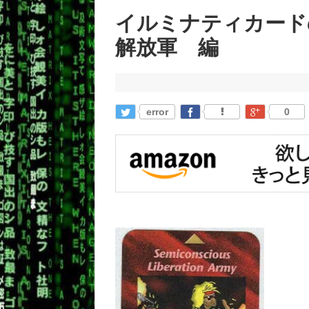
イルミナティカードの
解放軍 編
error
0