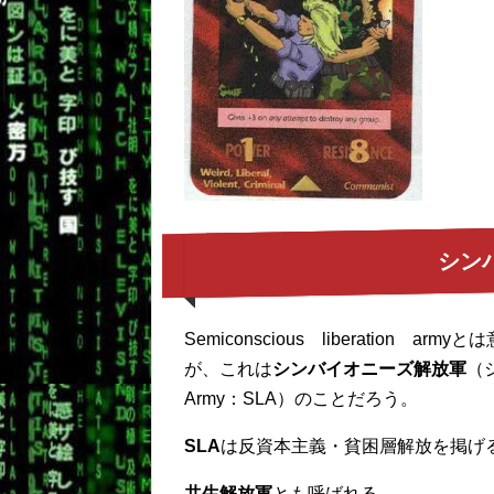
シン
Semiconscious liberatio
が、これは
シンバイオニーズ解放軍
（シ
Army：SLA）のことだろう。
SLA
は反資本主義・貧困層解放を掲げ
共生解放軍
とも呼ばれる。