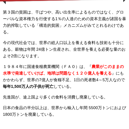
第３国の貧困は、干ばつや、高い出生率によるものではなく、グロ
ーバルな資本権力を行使する1％の人達のための資本主義が諸国を暴
力的搾取している「構造的貧困」メカニズムがみてとれるわけであ
る。
今の現代社会では、世界の総人口以上を養える食料も技術も十分に
ある。穀物は年間 24億トン生産され、全世界を養える必要な量のお
よそ2倍になります。
１９８４年に国連食糧農業機関（ＦＡＯ）は、『
農業がこのままの
水準で発達していけば、地球は問題なく１２０億人を養える
』にも
かかわらず、世界の7億人が食糧不足、1日の死者数4～5万人なので
毎年1,500万人の子供が死亡
している。
先進国が、途上国より多くの食料を消費し廃棄している。
日本の食品の半分以上は、世界から輸入し年間 5500万トンにおよび
1800万トンを廃棄している。