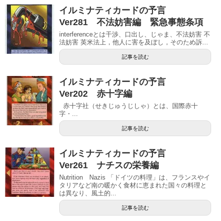
イルミナティカードの予言
Ver281 不法妨害編 緊急事態条項
interferenceとは干渉、口出し、じゃま、不法妨害 不
法妨害 英米法上，他人に害を及ぼし，そのため訴...
記事を読む
イルミナティカードの予言
Ver202 赤十字編
  赤十字社（せきじゅうじしゃ）とは、国際赤十
字・...
記事を読む
イルミナティカードの予言
Ver261 ナチスの栄養編
Nutrition Nazis 「ドイツの料理」は、フランスやイ
タリアなど南の暖かく食材に恵まれた国々の料理と
は異なり、風土的...
記事を読む