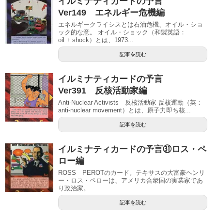
イルミナティカードの予言
Ver149 エネルギー危機編
エネルギークライシスとは石油危機、オイル・ショ
ック的な意。 オイル・ショック（和製英語：
oil + shock）とは、1973...
記事を読む
イルミナティカードの予言
Ver391 反核活動家編
Anti-Nuclear Activists 反核活動家 反核運動（英：
anti-nuclear movement）とは、原子力即ち核...
記事を読む
イルミナティカードの予言㉛ロス・ペ
ロー編
ROSS PEROTのカード。テキサスの大富豪ヘンリ
ー・ロス・ペローは、アメリカ合衆国の実業家であ
り政治家。
記事を読む