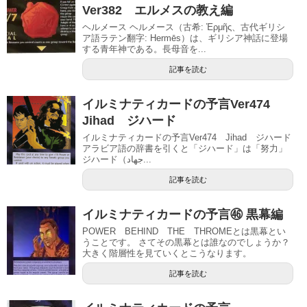
Ver382 エルメスの教え編
ヘルメース ヘルメース（古希: Ἑρμῆς、古代ギリシ
ア語ラテン翻字: Hermēs）は、ギリシア神話に登場
する青年神である。長母音を...
記事を読む
イルミナティカードの予言Ver474
Jihad ジハード
イルミナティカードの予言Ver474 Jihad ジハード
アラビア語の辞書を引くと「ジハード」は「努力」
ジハード（جهاد‎...
記事を読む
イルミナティカードの予言㊻ 黒幕編
POWER BEHIND THE THROMEとは黒幕とい
うことです。 さてその黒幕とは誰なのでしょうか？
大きく階層性を見ていくとこうなります。
記事を読む