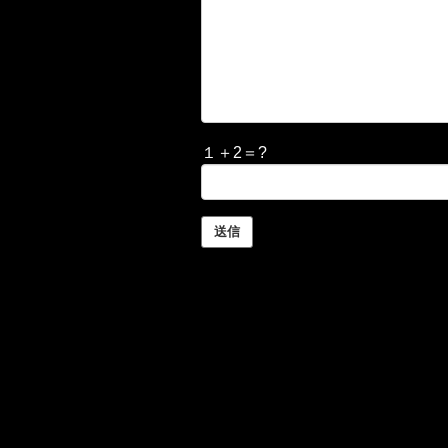
１＋2＝?