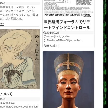
9/26
排出権取引は、金融街、とりわ
ルドマンサックスやモルガン・
ーの草刈場となっている。 最初
は、ゴア元副大統...
世界経済フォーラムでリモ
読む
ートマインドコントロール
2019/9/26
(function(b,c,f,g,a,d,e)
{b.MoshimoAffiliateObject=a;b=...
記事を読む
について
9/23
(b,c,f,g,a,d,e)
oAffiliateObject=a;b=b||function(