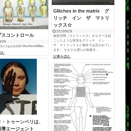
Glitches in the matrix グ
リッチ イン ザ マトリ
ックス☆
2019/9/29
ブスコントロール
仮想空間（マトリックス）がエラーを起
こしたような状況をグリッチ イン
9/26
ザ マトリックスと海外では言われてい
(b,c,f,g,a,d,e){b.MoshimoAffiliat...
ます。 そもそも僕らが知覚す...
読む
記事を読む
タ・トゥーンベリは、
誘導エージェント