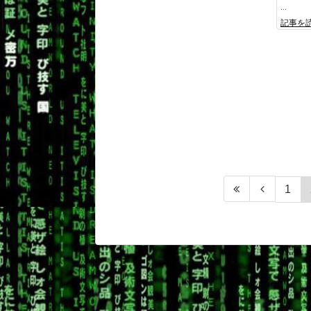
...
記事を
1