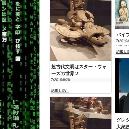
バイ
2019/
(function
記事を
超古代文明はスター・ウォ
ーズの世界２
2019/9/26
...
記事を読む
グレ
大衆