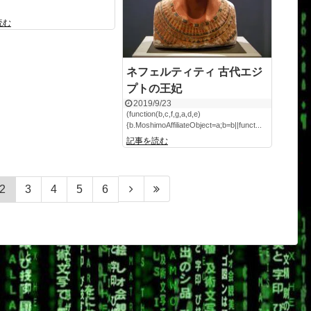
読む
ネフェルティティ 古代エジ
プトの王妃
2019/9/23
(function(b,c,f,g,a,d,e)
{b.MoshimoAffiliateObject=a;b=b||funct...
記事を読む
2
3
4
5
6