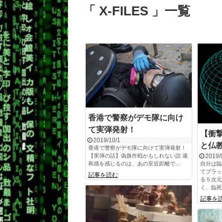
「 X-FILES 」一覧
香港で警察がデモ隊に向け
て実弾発射！
【衝
2019/10/1
と仏
香港で警察がデモ隊に向けて実弾発射！
【実弾の話】偽旗作戦かもしれない説 違
2019/
和感を感じるのは、あの至近距離で...
自分は臨
てブラッ
記事を読む
る５次元
く、臨死
記事を