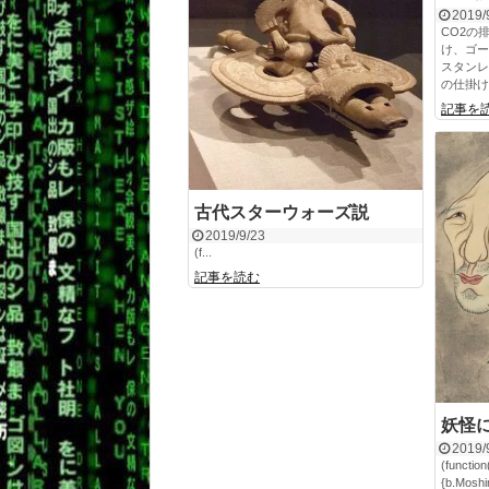
2019/
CO2の
け、ゴー
スタンレ
の仕掛け
記事を
古代スターウォーズ説
2019/9/23
(f...
記事を読む
妖怪
2019/
(function
{b.Moshim