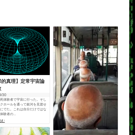
撃的真理】定常宇宙論
教
9/30
死体験者で宇宙に行った。そし
クホールを通って銀河を見渡せ
にでた。これは自分だけではな
体験者の...
読む