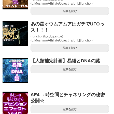
{b.MoshimoAffiliateObject=a;b=b||function(...
記事を読む
あの星オウムアムアはガチでUFOっ
ス！！！
(function(b,c,f,g,a,d,e)
{b.MoshimoAffiliateObject=a;b=b||function(...
記事を読む
【人類補完計画】易経とDNAの謎
記事を読む
AE4 ：時空間とチャネリングの秘密
公開☆
記事を読む