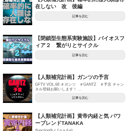
在しない 改 後編
記事を読む
【閉鎖型生態系実験施設】バイオスフ
ィア２ 繋がりとサイクル
記事を読む
【人類補完計画】ガンツの予言
GFTV VOL.68 ＃ガンツ ＃GANTZ ＃予言 チャン
ネル登録お願いします！ ...
記事を読む
【人類補完計画】黄帝内経と気 パワ
ーブレンドTANAKA
(function(b,c,f,g,a,d,e)