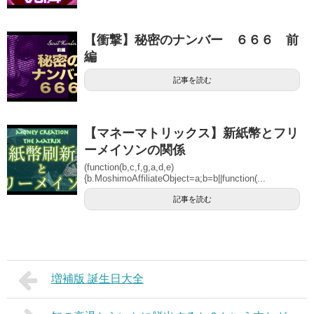
【衝撃】秘密のナンバー ６６６ 前
編
記事を読む
【マネーマトリックス】新紙幣とフリ
ーメイソンの関係
(function(b,c,f,g,a,d,e)
{b.MoshimoAffiliateObject=a;b=b||function(...
記事を読む
増補版 誕生日大全