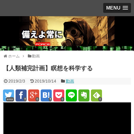
MENU
ホーム
動画
【人類補完計画】瞑想を科学する
2019/2/3
2019/10/14
動画
error
0
0
0