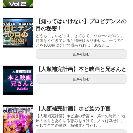
【知ってはいけない】プロビデンスの
目の秘密！
どうも、まいどっす。さてさて、ハローバビロン。
何気なく生きていると情報は入りません。一つのこ
とを1000個に分けて喋られれば、あなた...
記事を読む
【人類補完計画】本と映画と兄さんと
記事を読む
【人類補完計画】ホピ族の予言
【人類補完計画】ホピ族の予言 ● 第一の時代： 地
球のありとあらゆる恵みをうけて、人々は幸せに、
そして全ての動物、植物達と共存し...