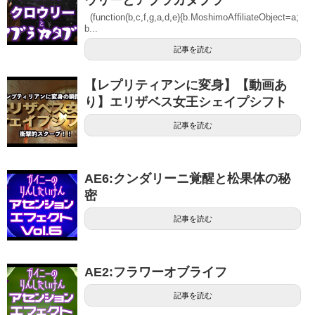
(function(b,c,f,g,a,d,e){b.MoshimoAffiliateObject=a;
b...
記事を読む
【レプリティアンに変身】【動画あ
り】エリザベス女王シェイプシフト
記事を読む
AE6:クンダリーニ覚醒と松果体の秘
密
記事を読む
AE2:フラワーオブライフ
記事を読む