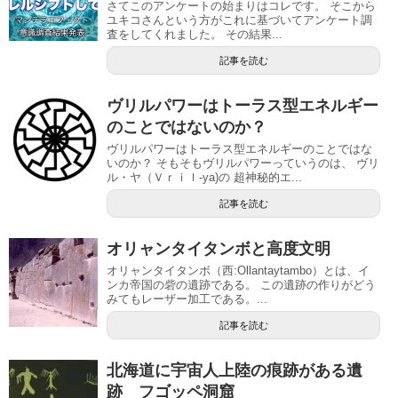
さてこのアンケートの始まりはコレです。 そこから
ユキコさんという方がこれに基づいてアンケート調
査をしてくれました。 その結果...
記事を読む
ヴリルパワーはトーラス型エネルギー
のことではないのか？
ヴリルパワーはトーラス型エネルギーのことではな
いのか？ そもそもヴリルパワーっていうのは、 ヴリ
ル・ヤ（Ｖｒｉｌ-ya)の 超神秘的エ...
記事を読む
オリャンタイタンボと高度文明
オリャンタイタンボ（西:Ollantaytambo）とは、イ
ンカ帝国の砦の遺跡である。 この遺跡の作りがどう
みてもレーザー加工である。...
記事を読む
北海道に宇宙人上陸の痕跡がある遺
跡 フゴッペ洞窟