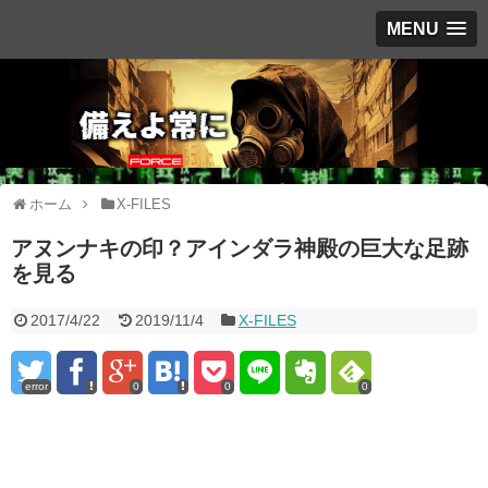
MENU
ホーム
X-FILES
アヌンナキの印？アインダラ神殿の巨大な足跡
を見る
2017/4/22
2019/11/4
X-FILES
error
0
0
0