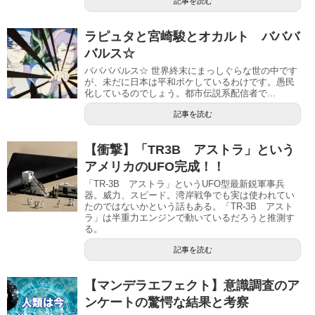
記事を読む
ラピュタと宮崎駿とオカルト バババ
バルス☆
ババババルス☆ 世界終末にまっしぐらな世の中です
が、未だに日本は平和ボケしているわけです。愚民
化しているのでしょう。都市伝説系配信者で...
記事を読む
【衝撃】「TR3B アストラ」という
アメリカのUFO完成！！
「TR‐3B アストラ」というUFO型最新鋭軍事兵
器。威力、スピード。湾岸戦争でも実は使われてい
たのではないかという話もある。「TR‐3B アスト
ラ」は半重力エンジンで動いているだろうと推測す
る。
記事を読む
【マンデラエフェクト】意識調査のア
ンケートの驚愕な結果と考察