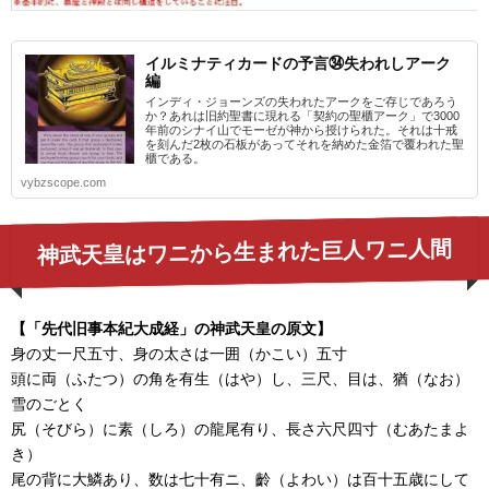
イルミナティカードの予言㉞失われしアーク
編
インディ・ジョーンズの失われたアークをご存じであろう
か？あれは旧約聖書に現れる「契約の聖櫃アーク」で3000
年前のシナイ山でモーゼが神から授けられた。それは十戒
を刻んだ2枚の石板があってそれを納めた金箔で覆われた聖
櫃である。
vybzscope.com
神武天皇はワニから生まれた巨人ワニ人間
【「先代旧事本紀大成経」の神武天皇の原文】
身の丈一尺五寸、身の太さは一囲（かこい）五寸
頭に両（ふたつ）の角を有生（はや）し、三尺、目は、猶（なお）
雪のごとく
尻（そびら）に素（しろ）の龍尾有り、長さ六尺四寸（むあたまよ
き）
尾の背に大鱗あり、数は七十有ニ、齡（よわい）は百十五歳にして