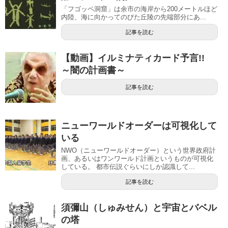
「フゴッペ洞窟」は余市の海岸から200メートルほど
内陸、海に向かってのびた丘陵の先端部分にあ...
記事を読む
【動画】イルミナティカード予言!!
～闇の計画書～
記事を読む
ニューワールドオーダーは可視化して
いる
NWO（ニューワールドオーダー）という世界政府計
画、あるいはワンワールド計画というものが可視化
している。 都市伝説ぐらいにしか認識して...
記事を読む
須彌山（しゅみせん）と宇宙とバベル
の塔