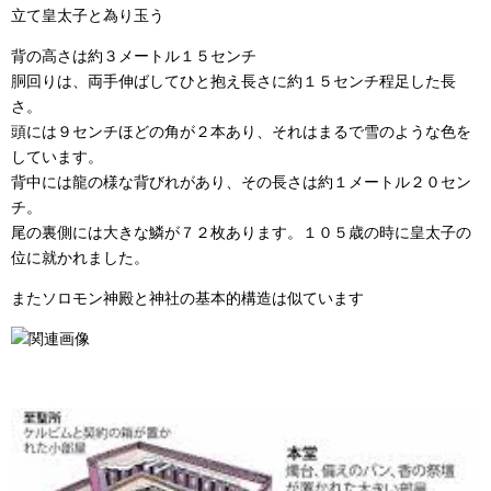
立て皇太子と為り玉う
背の高さは約３メートル１５センチ
胴回りは、両手伸ばしてひと抱え長さに約１５センチ程足した長
さ。
頭には９センチほどの角が２本あり、それはまるで雪のような色を
しています。
背中には龍の様な背びれがあり、その長さは約１メートル２０セン
チ。
尾の裏側には大きな鱗が７２枚あります。１０５歳の時に皇太子の
位に就かれました。
またソロモン神殿と神社の基本的構造は似ています