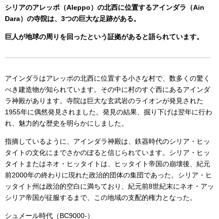
シリアのアレッポ（Aleppo）の北西に位置するアインダラ（Ain
Dara）の寺院は、3つの巨大な足跡がある。
巨人が地球の周りを回ったという証拠があると語られています。
アインダラはアレッポの北西に位置する小さな村で、数多くの驚く
べき建造物が知られています。その中に村のすぐ西にあるアインダ
ラ神殿があります。寺院は巨大な玄武岩のライオンが発見された
1955年に偶然発見されました。発見の結果、掘り下げは翌年に行わ
れ、魅力的な歴史を明らかにしました。
指摘しているように、アインダラ神殿は、鉄器時代のシリア・ヒッ
タイトの文化にまでさかのぼると信じられています。シリア・ヒッ
タイトまたはネオ・ヒッタイトは、ヒッタイト帝国の崩壊後、紀元
前2000年の終わりに現れた政治的団体の集団であった。シリア・ヒ
ッタイト州は政治的空白に満ちており、紀元前8世紀末にネオ・アッ
シリア帝国が征服するまで、この地域の支配的権力となった。
シュメール時代（BC9000-）